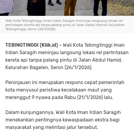
Wali Kota Tebingtinggi Iman Irdian Saragih meninjau langsung lokasi rel
perlintasan kereta api tanpa palang pintu di Jalan Abdul Hamid, Kelurahan
Tebingtinggi, Senin (26/1/2026).
TEBINGTINGGI (Kliik.id) -
Wali Kota Tebingtinggi Iman
Irdian Saragih meninjau langsung lokasi rel perlintasan
kereta api tanpa palang pintu di Jalan Abdul Hamid,
Kelurahan Bagelen, Senin (26/1/2026).
Peninjauan ini merupakan respons cepat pemerintah
kota menyusul peristiwa kecelakaan maut yang
merenggut 9 nyawa pada Rabu (21/1/2026) lalu.
Dalam kunjungannya, Wali Kota Iman Irdian Saragih
menekankan pentingnya kewaspadaan ekstra bagi
masyarakat yang melintasi jalur tersebut.