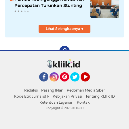
Percepatan Turunkan Stunting
Lihat Selengkapnya
Facebook
Instagram
Pinterest
Twitter
YouTube
Redaksi
Pasang Iklan
Pedoman Media Siber
Kode Etik Jurnalistik
Kebijakan Privasi
Tentang KLIIK ID
Ketentuan Layanan
Kontak
Copyright ©
2026 KLIIK.ID