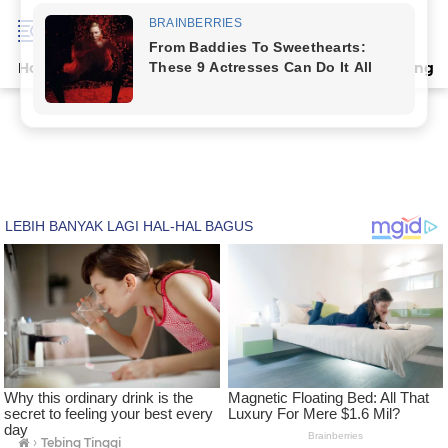
Home
Terpopuler
Indeks
Artikel
Deli Serdang
›
Tebing Tinggi