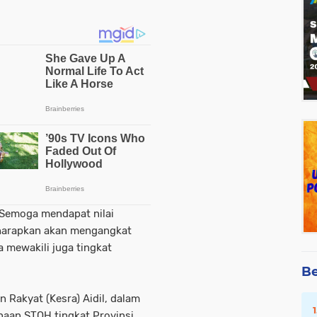
 Semoga mendapat nilai
a harapkan akan mengangkat
a mewakili juga tingkat
Be
 Rakyat (Kesra) Aidil, dalam
aan STQH tingkat Provinsi