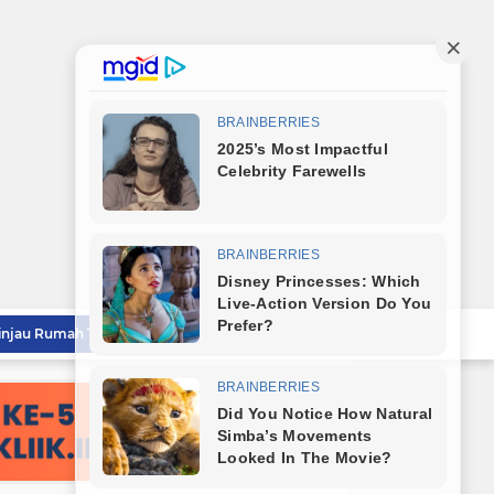
Wali Kota Tebingtinggi Tinjau Rumah Tidak Layak Huni, Warga Sampaikan Apresiasi
Wali Kota Dampingi Dandim 0204/DS Tinjau Kunjungan Taruna AKPOL di Sekolah Rakyat Tebingtinggi
Wali Kota Tebingtinggi Sampaikan Ranperda Pertanggungjawaban APBD 2025
Sambut HUT RI ke-81, Wali Kota Tebingtinggi Bagikan Bendera Merah Putih Kepada Masyarakat
Wali Kota Tebingtinggi Lepas Kontingen Jambore Nasional Gerakan Pramuka XII Tahun 2026
Sekda Tebingtinggi Hadiri Penutupan PRSU 2026 dan Dukung Kolaborasi Pembangunan Sumut
Pemko Tebingtinggi Sambut Kedatangan Taruna AKPOL, Sekda: Jadikan Momen Berbagi Ilmu