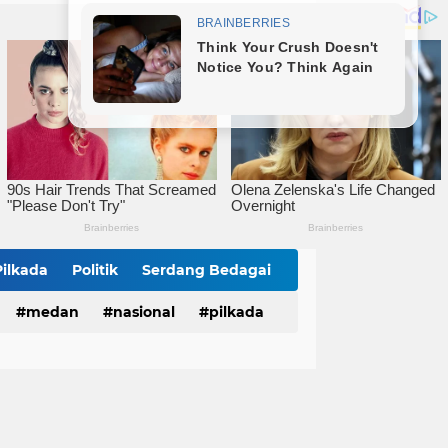
mitmen Percepatan Turunkan Stunting
Bareng Kapolres dan Dandim, Wali Kota Tebingtinggi Jamu Taruna AKPOL di Rumah Dinas
Sat Reskrim Polres Tebingtinggi Selesaikan Kasus Pengeroyokan Melalui Restorative Justice
Pilkada
Politik
Serdang Bedagai
medan
nasional
pilkada