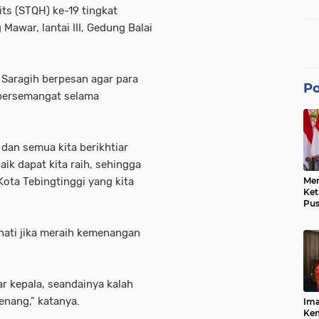
dan
its (STQH) ke-19 tingkat
Mawar, lantai III, Gedung Balai
 Saragih berpesan agar para
Po
p bersemangat selama
 dan semua kita berikhtiar
ik dapat kita raih, sehingga
ta Tebingtinggi yang kita
Men
Ke
Pus
Dis
Keb
hati jika meraih kemenangan
Bes
Ref
Tra
Pe
r kepala, seandainya kalah
Hu
Ke
menang," katanya.
Ima
Ke
Kem