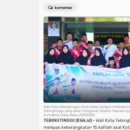
komentar
Wali Kota Tebingtinggi, Iman Irdian Saragih melepas ke
Tebingtinggi yang akan mengikuti Seleksi Tilawatil Qu
Sumatera Utara, Rabu (11/6/2025).
TEBINGTINGGI (Kliik.id) -
Wali Kota Tebing
melepas keberangkatan 15 kafilah asal Kot