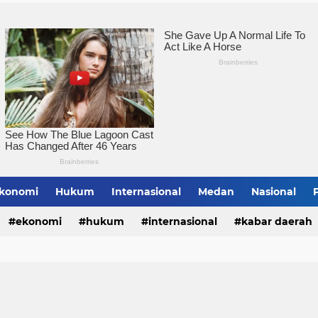
Pemko Tebingtinggi Ko
konomi
Hukum
Internasional
Medan
Nasional
bing Tinggi
ekonomi
hukum
internasional
kabar daerah
alungun
sumatera utara
tebing tinggi