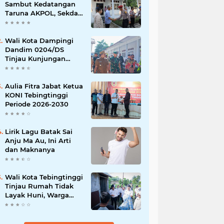
Sambut Kedatangan
Taruna AKPOL, Sekda:
Jadikan Momen
Berbagi Ilmu
Wali Kota Dampingi
Dandim 0204/DS
Tinjau Kunjungan
Taruna AKPOL di
Sekolah Rakyat
Tebingtinggi
Aulia Fitra Jabat Ketua
KONI Tebingtinggi
Periode 2026-2030
Lirik Lagu Batak Sai
Anju Ma Au, Ini Arti
dan Maknanya
Wali Kota Tebingtinggi
Tinjau Rumah Tidak
Layak Huni, Warga
Sampaikan Apresiasi