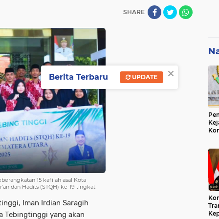
SHARE
Na
×
Berita Terbaru
UPDATE
Pem
Kej
Ko
Su
Geo
berangkatan 15 kafilah asal Kota
r'an dan Hadits (STQH) ke-19 tingkat
Kon
tinggi, Iman Irdian Saragih
Tra
Kep
a Tebingtinggi yang akan