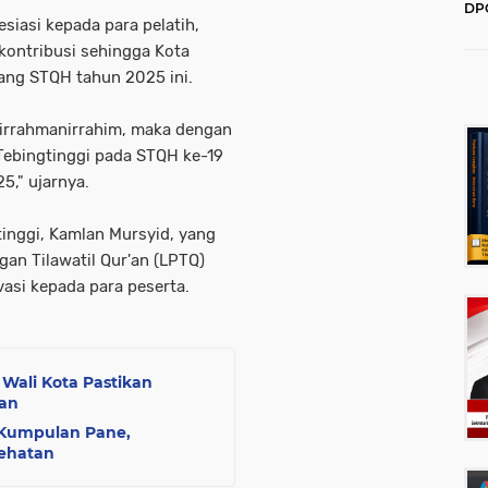
DPC
siasi kepada para pelatih,
202
erkontribusi sehingga Kota
jang STQH tahun 2025 ini.
irrahmanirrahim, maka dengan
 Tebingtinggi pada STQH ke-19
5," ujarnya.
tinggi, Kamlan Mursyid, yang
n Tilawatil Qur'an (LPTQ)
asi kepada para peserta.
 Wali Kota Pastikan
lan
 Kumpulan Pane,
ehatan