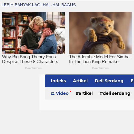
Indeks
Artikel
Deli Serdang
E
Simalungun
Video
artikel
Sumatera Utara
deli serdang
Te
politik
serdang bedagai
sim