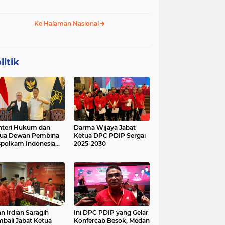
 Geopolitik Strategis
Budikdamber, Hadapi
Kenaikan Harga
Ke Halaman Nasional
litik
teri Hukum dan
Darma Wijaya Jabat
tua Dewan Pembina
Ketua DPC PDIP Sergai
polkam Indonesia
2025-2030
kusi Perihal
ijakan Strategis
erta Agenda
ormatif dan
nsformatif dalam
mbangunan Negara
kum dan
lembagaan
n Irdian Saragih
Ini DPC PDIP yang Gelar
menterian Hukum
bali Jabat Ketua
Konfercab Besok, Medan