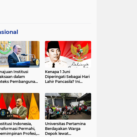
sional
ajuan Institusi
Kenapa 1 Juni
aksaan dalam
Diperingati Sebagai Hari
nteks Pembangunan
Lahir Pancasila? Ini
premasi Hukum dan
Sejarahnya
strategis Indonesia
stitusi Indonesia,
Universitas Pertamina
nsformasi Permahi,
Berdayakan Warga
emimpinan Profesi,
Depok lewat