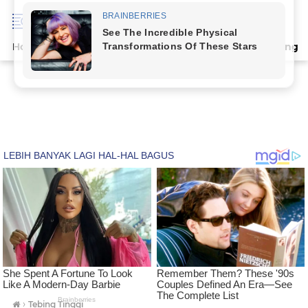
Home
Terpopuler
Indeks
Artikel
Deli Serdang
›
Tebing Tinggi