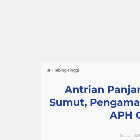
›
Tebing Tinggi
Antrian Panja
Sumut, Pengamat
APH G
Selasa, 02