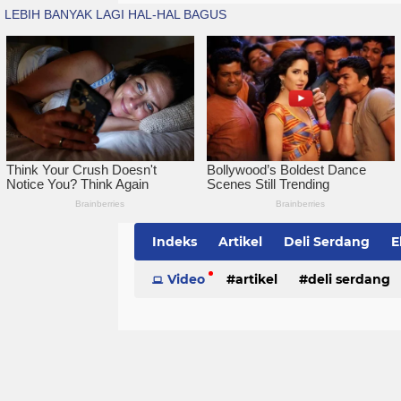
Indeks
Artikel
Deli Serdang
E
Simalungun
Video
artikel
Sumatera Utara
deli serdang
Te
politik
serdang bedagai
sim