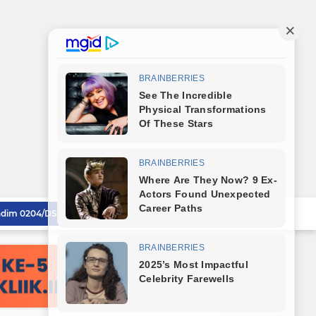
Wali Kota Dampingi Dandim 0204/DS Tinjau Kunjungan Taruna AKPOL di Sekolah Rakyat Tebingtinggi
Wali Kota Tebingtinggi Sampaikan Ranperda Pertanggungjawaban APBD 2025
Sambut HUT RI ke-81, Wali Kota Tebingtinggi Bagikan Bendera Merah Putih Kepada Masyarakat
Polrestabes Medan Musnahkan Barang Bukti Narkotika dan Barang Ilegal, Bukti Nyata Penegakan Hukum Secara Transparan
Lahirkan Generasi Bebas Stunting, Wali Kota Tebingtinggi Dorong Optimalisasi SP3 Catin
Wali Kota Tebingtinggi Hadiri Kampanye dan Germas, Ungkap Angka Stunting Turun
mitmen Percepatan Turunkan Stunting