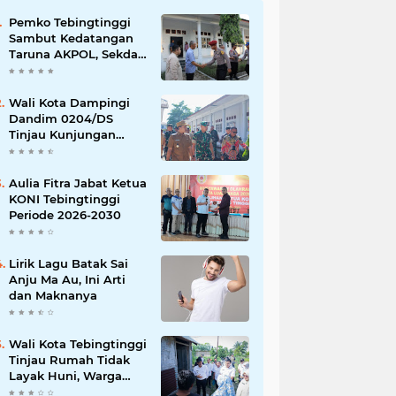
Pemko Tebingtinggi
Sambut Kedatangan
Taruna AKPOL, Sekda:
Jadikan Momen
Berbagi Ilmu
Wali Kota Dampingi
Dandim 0204/DS
Tinjau Kunjungan
Taruna AKPOL di
Sekolah Rakyat
Tebingtinggi
Aulia Fitra Jabat Ketua
KONI Tebingtinggi
Periode 2026-2030
Lirik Lagu Batak Sai
Anju Ma Au, Ini Arti
dan Maknanya
Wali Kota Tebingtinggi
Tinjau Rumah Tidak
Layak Huni, Warga
Sampaikan Apresiasi