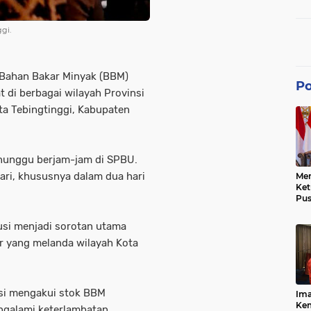
dan
gi.
 Bahan Bakar Minyak (BBM)
Po
 di berbagai wilayah Provinsi
ta Tebingtinggi, Kabupaten
nunggu berjam-jam di SPBU.
ari, khususnya dalam dua hari
Men
Ke
Pus
Dis
Keb
usi menjadi sorotan utama
Bes
ir yang melanda wilayah Kota
Ref
Tra
Pe
Hu
Ke
si mengakui stok BBM
Ima
Ke
Kem
ngalami keterlambatan.