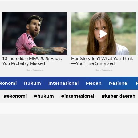
konomi
Hukum
Internasional
Medan
Nasional
bing Tinggi
ekonomi
hukum
internasional
kabar daerah
alungun
sumatera utara
tebing tinggi