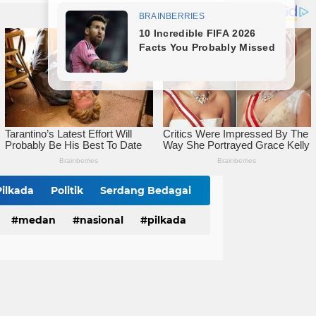
Bareng Kapolres dan Dandim, Wali Kota Tebingtinggi Jamu Taruna AKPOL di Rumah Dinas
Sat Reskrim Polres Tebingtinggi Selesaikan Kasus Pengeroyokan Melalui Restorative Justice
Wali Kota Tebingtinggi Tinjau Rumah Tidak Layak Huni, Warga Sampaikan Apresiasi
Pilkada
Politik
Serdang Bedagai
medan
nasional
pilkada