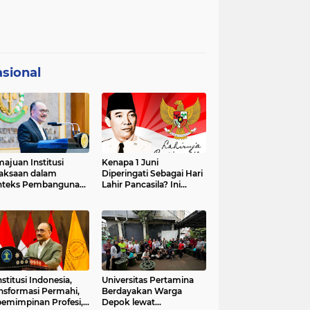
sional
ajuan Institusi
Kenapa 1 Juni
aksaan dalam
Diperingati Sebagai Hari
nteks Pembangunan
Lahir Pancasila? Ini
premasi Hukum dan
Sejarahnya
strategis Indonesia
stitusi Indonesia,
Universitas Pertamina
nsformasi Permahi,
Berdayakan Warga
emimpinan Profesi,
Depok lewat