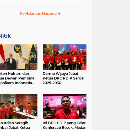
 Geopolitik Strategis
Budikdamber, Hadapi
Kenaikan Harga
Ke Halaman Nasional
litik
teri Hukum dan
Darma Wijaya Jabat
tua Dewan Pembina
Ketua DPC PDIP Sergai
polkam Indonesia
2025-2030
kusi Perihal
ijakan Strategis
erta Agenda
ormatif dan
nsformatif dalam
mbangunan Negara
kum dan
lembagaan
n Irdian Saragih
Ini DPC PDIP yang Gelar
menterian Hukum
bali Jabat Ketua
Konfercab Besok, Medan