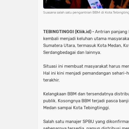
Suasana salah satu pengantrian BBM di Kota Tebingting
TEBINGTINGGI (Kliik.id) -
Antrian panjang
kembali menjadi keluhan utama masyarakat
Sumatera Utara, termasuk Kota Medan, Ko
Serdangbedagai dan lainnya.
Situasi ini membuat masyarakat harus me
Hal ini kini menjadi pemandangan sehari-h
terakhir.
Kelangkaan BBM dan tersendatnya distrib
publik. Kosongnya BBM terjadi pasca banj
Medan sampai Kota Tebingtinggi.
Salah satu manajer SPBU yang dikonfirma
sebenarnya tersedia, namun distribusi me