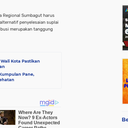
a Regional Sumbagut harus
alternatif penyelesaian suplai
ribusi merupakan tanggung
 Wali Kota Pastikan
lan
 Kumpulan Pane,
ehatan
Be