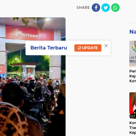
SHARE
Na
×
Berita Terbaru
UPDATE
Pem
Kej
Ko
Su
Geo
Kon
Tra
Kep