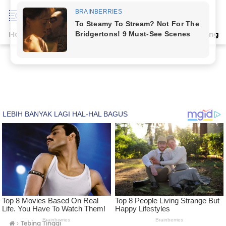
Home
Terpopuler
Indeks
Artikel
Deli Serdang
›
Tebing Tinggi