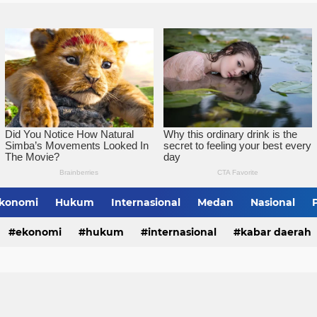
konomi
Hukum
Internasional
Medan
Nasional
bing Tinggi
ekonomi
hukum
internasional
kabar daerah
alungun
sumatera utara
tebing tinggi