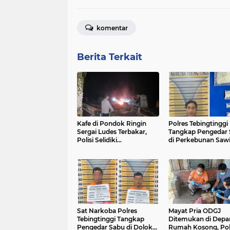
komentar
Berita Terkait
Kafe di Pondok Ringin
Polres Tebingtinggi
Sergai Ludes Terbakar,
Tangkap Pengedar
Polisi Selidiki
di Perkebunan Sawi
Penyebabnya
Paket Sabu Disita
Sat Narkoba Polres
Mayat Pria ODGJ
Tebingtinggi Tangkap
Ditemukan di Depa
Pengedar Sabu di Dolok
Rumah Kosong, Pol