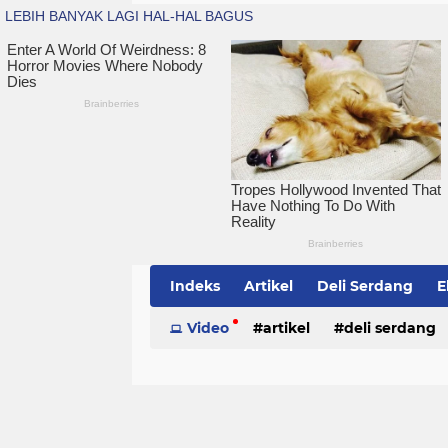
Indeks
Artikel
Deli Serdang
E
Simalungun
Video
artikel
Sumatera Utara
deli serdang
Te
politik
serdang bedagai
sim