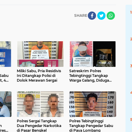
SHARE
Miliki Sabu, Pria Residivis
Satreskrim Polres
 Sabu
Ini Ditangkap Polisi di
Tebingtinggi Tangkap
t, 4
Dolok Merawan Sergai
Warga Galang, Diduga
Pelaku Penyalahgunaan
BBM Bersubsidi
Polres Sergai Tangkap
Polres Tebingtinggi
n
Dua Pengedar Narkotika
Tangkap Pengedar Sabu
res
di Pasar Bengkel
di Paya Lombang