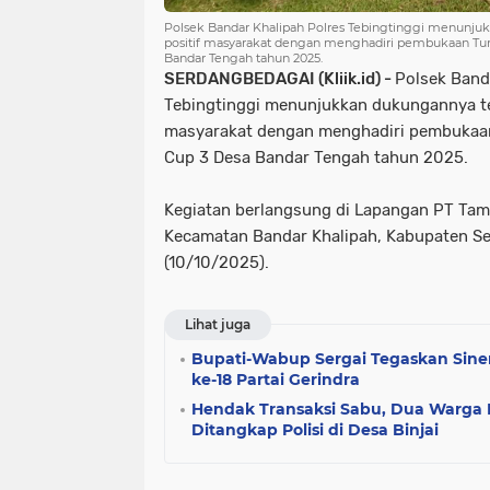
Polsek Bandar Khalipah Polres Tebingtinggi menunju
positif masyarakat dengan menghadiri pembukaan Tu
Bandar Tengah tahun 2025.
SERDANGBEDAGAI (Kliik.id) -
Polsek Band
Tebingtinggi menunjukkan dukungannya te
masyarakat dengan menghadiri pembukaa
Cup 3 Desa Bandar Tengah tahun 2025.
Kegiatan berlangsung di Lapangan PT Tam
Kecamatan Bandar Khalipah, Kabupaten S
(10/10/2025).
Lihat juga
Bupati-Wabup Sergai Tegaskan Sin
ke-18 Partai Gerindra
Hendak Transaksi Sabu, Dua Warga 
Ditangkap Polisi di Desa Binjai