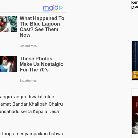
Kem
DPC
202
angin-angin diwakili oleh
Camat Bandar Khalipah Chairu
ansahadi, serta Kepala Desa
 Ritonga menyampaikan bahwa