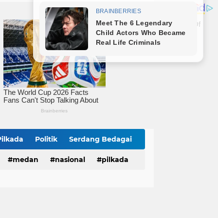
Ketua KONI Tebingtinggi Terpilih Aulia Pitra Apresiasi Dukungan Cabor dan Pemko, Kini Fokus Menuju PORPROVSU 2026
Iman Irdian Saragih Terima Audiensi Al Jam'Iyatul Washliyah Kota Tebingtinggi
Audiensi ke Wali Kota, DPC PKB Tebingtinggi Perkenalkan Pengurus Baru dan Siap Bersinergi
Pilkada
Politik
Serdang Bedagai
medan
nasional
pilkada