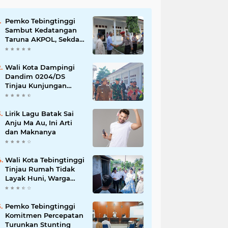
Pemko Tebingtinggi
Sambut Kedatangan
Taruna AKPOL, Sekda:
Jadikan Momen
Berbagi Ilmu
Wali Kota Dampingi
Dandim 0204/DS
Tinjau Kunjungan
Taruna AKPOL di
Sekolah Rakyat
Tebingtinggi
Lirik Lagu Batak Sai
Anju Ma Au, Ini Arti
dan Maknanya
Wali Kota Tebingtinggi
Tinjau Rumah Tidak
Layak Huni, Warga
Sampaikan Apresiasi
Pemko Tebingtinggi
Komitmen Percepatan
Turunkan Stunting