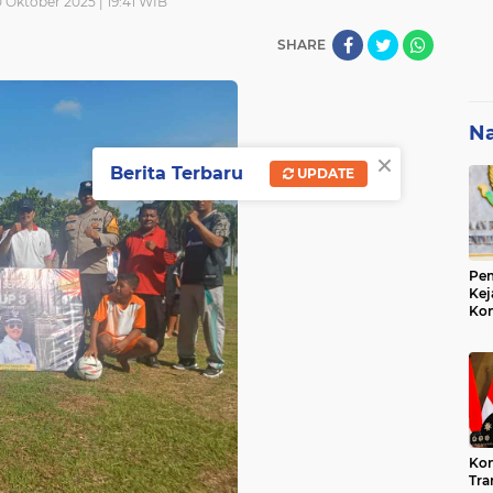
 Oktober 2025 | 19:41 WIB
SHARE
Na
×
Berita Terbaru
UPDATE
Pem
Kej
Ko
Su
Geo
Kon
Tra