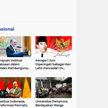
sional
ajuan Institusi
Kenapa 1 Juni
aksaan dalam
Diperingati Sebagai Hari
nteks Pembangunan
Lahir Pancasila? Ini
premasi Hukum dan
Sejarahnya
strategis Indonesia
stitusi Indonesia,
Universitas Pertamina
nsformasi Permahi,
Berdayakan Warga