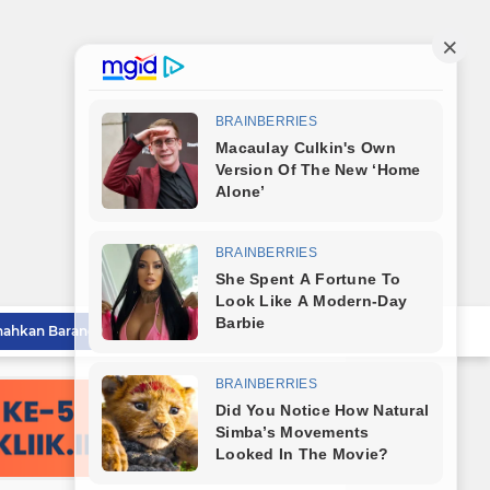
Polrestabes Medan Musnahkan Barang Bukti Narkotika dan Barang Ilegal, Bukti Nyata Penegakan Hukum Secara Transparan
Lahirkan Generasi Bebas Stunting, Wali Kota Tebingtinggi Dorong Optimalisasi SP3 Catin
Wali Kota Tebingtinggi Hadiri Kampanye dan Germas, Ungkap Angka Stunting Turun
mitmen Percepatan Turunkan Stunting
Bareng Kapolres dan Dandim, Wali Kota Tebingtinggi Jamu Taruna AKPOL di Rumah Dinas
Sat Reskrim Polres Tebingtinggi Selesaikan Kasus Pengeroyokan Melalui Restorative Justice
Wali Kota Tebingtinggi Tinjau Rumah Tidak Layak Huni, Warga Sampaikan Apresiasi