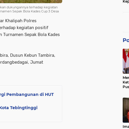
Kep
dan
kkan dukungannya terhadap kegiatan
rnamen Sepak Bola Kades Cup 3 Desa
ar Khalipah Polres
rhadap kegiatan positif
n Turnamen Sepak Bola Kades
Po
bira, Dusun Kebun Tambira,
erdangbedagai, Jumat
Men
Ke
Pus
Dis
ergi Pembangunan di HUT
Keb
Bes
Ref
Kota Tebingtinggi
Tra
Pe
Hu
Ke
Ima
Ke