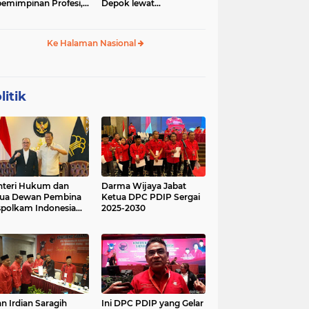
emimpinan Profesi,
Depok lewat
 Geopolitik Strategis
Budikdamber, Hadapi
Kenaikan Harga
Ke Halaman Nasional
litik
teri Hukum dan
Darma Wijaya Jabat
tua Dewan Pembina
Ketua DPC PDIP Sergai
polkam Indonesia
2025-2030
kusi Perihal
ijakan Strategis
erta Agenda
ormatif dan
nsformatif dalam
mbangunan Negara
kum dan
lembagaan
n Irdian Saragih
Ini DPC PDIP yang Gelar
menterian Hukum