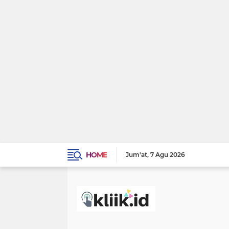
HOME
Jum'at
7 Agu 2026