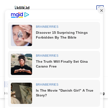
Home
Terpopuler
Indeks
Artikel
Deli Serdang