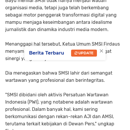
Bayu menilai SMSI tidak hanya menjadi wadah
organisasi media, tetapi juga telah berkembang
sebagai motor penggerak transformasi digital yang
mampu menjaga keseimbangan antara idealisme
jurnalistik dan dinamika industri media modern.
Menanggapi hal tersebut, Ketua Umum SMSI Firdaus
×
menyampaikan apresiasinya terhadap semangat
Berita Terbaru
UPDATE
sinergi yang ditunjukkan AJI.
Dia menegaskan bahwa SMSI lahir dari semangat
wartawan yang profesional dan berintegritas.
"SMSI dibidani oleh aktivis Persatuan Wartawan
Indonesia (PWI), yang notabene adalah wartawan
profesional. Dalam banyak hal, kami sering
berkomunikasi dengan rekan-rekan AJI dan AMSI,
terutama terkait kebijakan di Dewan Pers," ungkap