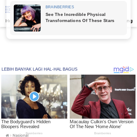
Home
Terpopuler
Indeks
Artikel
Deli Serdang
›
Nasional