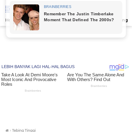
Home
Terpopuler
Indeks
Artikel
Deli Serdang
›
Tebing Tinggi