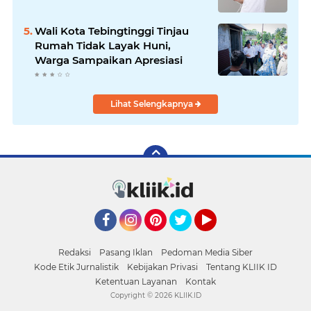
Wali Kota Tebingtinggi Tinjau
Rumah Tidak Layak Huni,
Warga Sampaikan Apresiasi
Lihat Selengkapnya
Facebook
Instagram
Pinterest
Twitter
YouTube
Redaksi
Pasang Iklan
Pedoman Media Siber
Kode Etik Jurnalistik
Kebijakan Privasi
Tentang KLIIK ID
Ketentuan Layanan
Kontak
Copyright ©
2026 KLIIK.ID