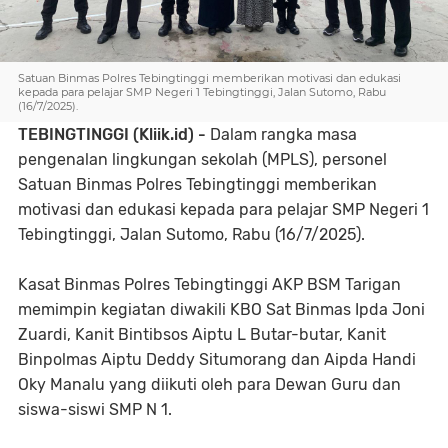
Satuan Binmas Polres Tebingtinggi memberikan motivasi dan edukasi
kepada para pelajar SMP Negeri 1 Tebingtinggi, Jalan Sutomo, Rabu
(16/7/2025).
TEBINGTINGGI (Kliik.id) -
Dalam rangka masa
pengenalan lingkungan sekolah (MPLS), personel
Satuan Binmas Polres Tebingtinggi memberikan
motivasi dan edukasi kepada para pelajar SMP Negeri 1
Tebingtinggi, Jalan Sutomo, Rabu (16/7/2025).
Kasat Binmas Polres Tebingtinggi AKP BSM Tarigan
memimpin kegiatan diwakili KBO Sat Binmas Ipda Joni
Zuardi, Kanit Bintibsos Aiptu L Butar-butar, Kanit
Binpolmas Aiptu Deddy Situmorang dan Aipda Handi
Oky Manalu yang diikuti oleh para Dewan Guru dan
siswa-siswi SMP N 1.