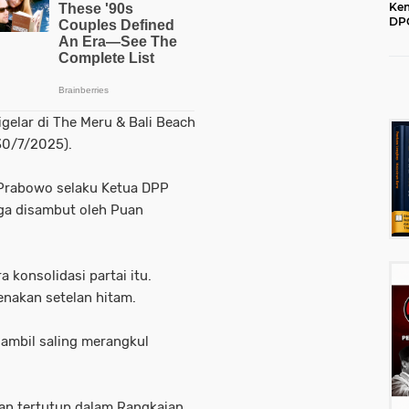
Kem
DPC
202
gelar di The Meru & Bali Beach
30/7/2025).
 Prabowo selaku Ketua DPP
uga disambut oleh Puan
 konsolidasi partai itu.
nakan setelan hitam.
ambil saling merangkul
an tertutup dalam Rangkaian