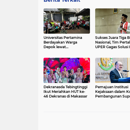
Berita Terkait
Universitas Pertamina
Sukses Juara Tiga B
Berdayakan Warga
Nasional, Tim Pertal
Depok lewat
UPER Gagas Solusi
Budikdamber, Hadapi
Pejalan Kaki
Kenaikan Harga
Dekranasda Tebingtinggi
Pemajuan Institusi
Ikut Meriahkan HUT ke-
Kejaksaan dalam K
46 Dekranas di Makassar
Pembangunan Sup
Hukum dan Geostra
Indonesia