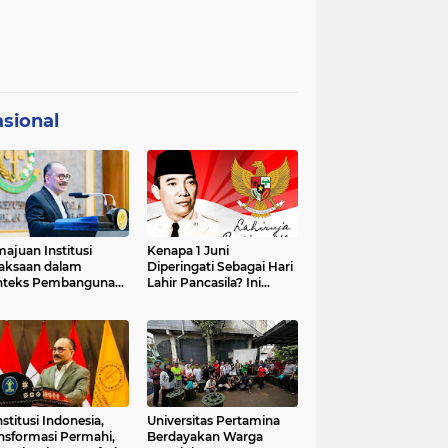
sional
ajuan Institusi
Kenapa 1 Juni
aksaan dalam
Diperingati Sebagai Hari
nteks Pembangunan
Lahir Pancasila? Ini
premasi Hukum dan
Sejarahnya
strategis Indonesia
stitusi Indonesia,
Universitas Pertamina
nsformasi Permahi,
Berdayakan Warga