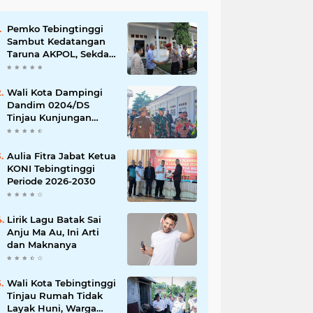
Pemko Tebingtinggi
Sambut Kedatangan
Taruna AKPOL, Sekda:
Jadikan Momen
Berbagi Ilmu
Wali Kota Dampingi
Dandim 0204/DS
Tinjau Kunjungan
Taruna AKPOL di
Sekolah Rakyat
Tebingtinggi
Aulia Fitra Jabat Ketua
KONI Tebingtinggi
Periode 2026-2030
Lirik Lagu Batak Sai
Anju Ma Au, Ini Arti
dan Maknanya
Wali Kota Tebingtinggi
Tinjau Rumah Tidak
Layak Huni, Warga