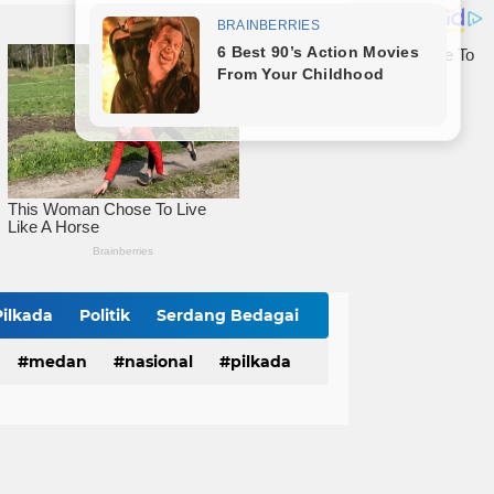
mitmen Percepatan Turunkan Stunting
Bareng Kapolres dan Dandim, Wali Kota Tebingtinggi Jamu Taruna AKPOL di Rumah Dinas
Sat Reskrim Polres Tebingtinggi Selesaikan Kasus Pengeroyokan Melalui Restorative Justice
Pilkada
Politik
Serdang Bedagai
medan
nasional
pilkada