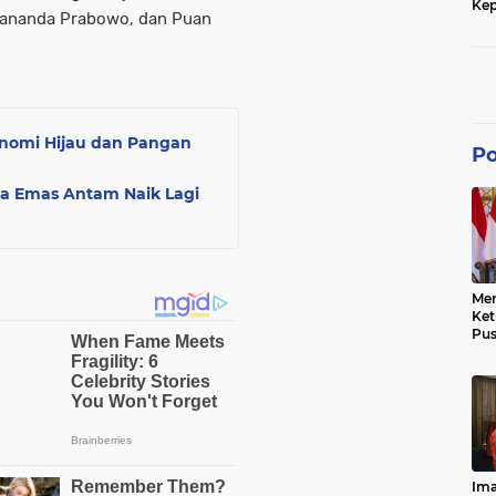
Kep
rananda Prabowo, dan Puan
dan
onomi Hijau dan Pangan
Po
ga Emas Antam Naik Lagi
Men
Ke
Pus
Dis
Keb
Bes
Ref
Tra
Pe
Hu
Ke
Ima
Ke