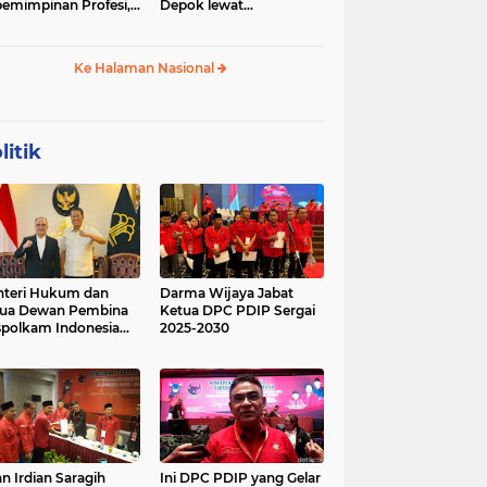
emimpinan Profesi,
Depok lewat
 Geopolitik Strategis
Budikdamber, Hadapi
Kenaikan Harga
Ke Halaman Nasional
litik
teri Hukum dan
Darma Wijaya Jabat
tua Dewan Pembina
Ketua DPC PDIP Sergai
polkam Indonesia
2025-2030
kusi Perihal
ijakan Strategis
erta Agenda
ormatif dan
nsformatif dalam
mbangunan Negara
kum dan
lembagaan
n Irdian Saragih
Ini DPC PDIP yang Gelar
menterian Hukum