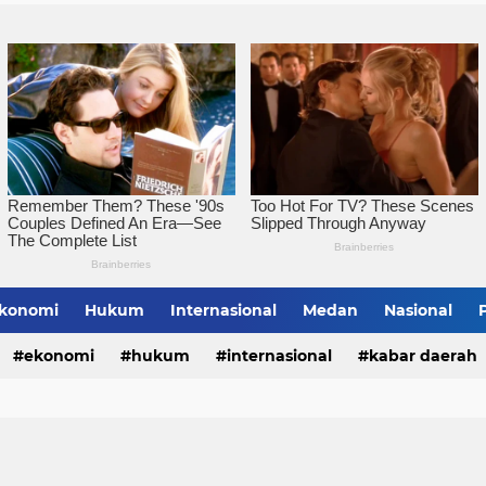
Pemko Tebingtinggi Ko
konomi
Hukum
Internasional
Medan
Nasional
bing Tinggi
ekonomi
hukum
internasional
kabar daerah
alungun
sumatera utara
tebing tinggi