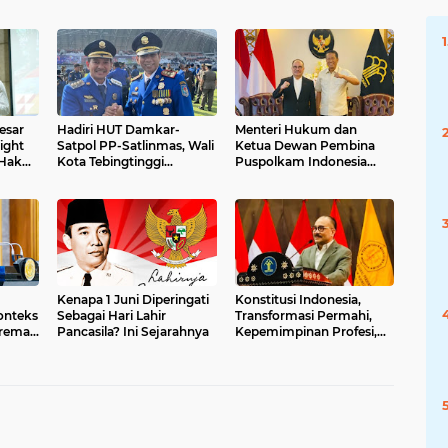
esar
Hadiri HUT Damkar-
Menteri Hukum dan
ight
Satpol PP-Satlinmas, Wali
Ketua Dewan Pembina
 Hak
Kota Tebingtinggi
Puspolkam Indonesia
Tegaskan Komitmen
Diskusi Perihal Kebijakan
Lindungi Masyarakat
Strategis Beserta Agenda
Reformatif dan
Transformatif dalam
Pembangunan Negara
Hukum dan
Kelembagaan
Kementerian Hukum
Kenapa 1 Juni Diperingati
Konstitusi Indonesia,
onteks
Sebagai Hari Lahir
Transformasi Permahi,
remasi
Pancasila? Ini Sejarahnya
Kepemimpinan Profesi,
tegis
dan Geopolitik Strategis