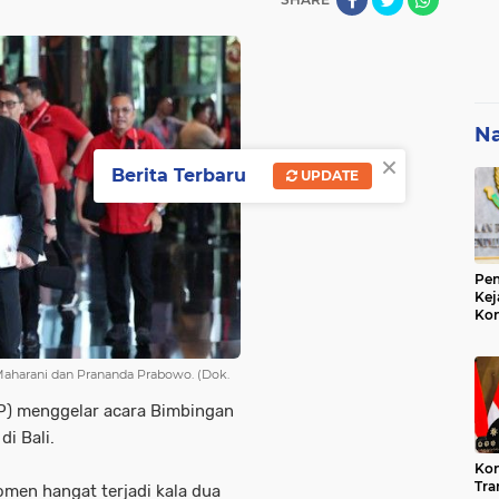
Na
×
Berita Terbaru
UPDATE
Pem
Kej
Ko
Su
Geo
harani dan Prananda Prabowo. (Dok.
P) menggelar acara Bimbingan
i Bali.
Kon
Tra
men hangat terjadi kala dua