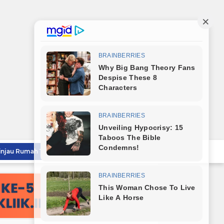
Wali Kota Tebingtinggi Tinjau Rumah Tidak Layak Huni, Warga Sampaikan Apresiasi
Wali Kota Dampingi Dandim 0204/DS Tinjau Kunjungan Taruna AKPOL di Sekolah Rakyat Tebingtinggi
Wali Kota Tebingtinggi Sampaikan Ranperda Pertanggungjawaban APBD 2025
Sambut HUT RI ke-81, Wali Kota Tebingtinggi Bagikan Bendera Merah Putih Kepada Masyarakat
Wali Kota Tebingtinggi Lepas Kontingen Jambore Nasional Gerakan Pramuka XII Tahun 2026
Sekda Tebingtinggi Hadiri Penutupan PRSU 2026 dan Dukung Kolaborasi Pembangunan Sumut
Pemko Tebingtinggi Sambut Kedatangan Taruna AKPOL, Sekda: Jadikan Momen Berbagi Ilmu