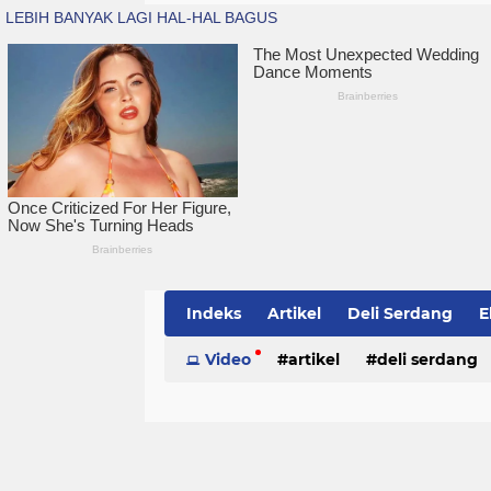
Indeks
Artikel
Deli Serdang
E
Simalungun
Video
artikel
Sumatera Utara
deli serdang
Te
politik
serdang bedagai
sim