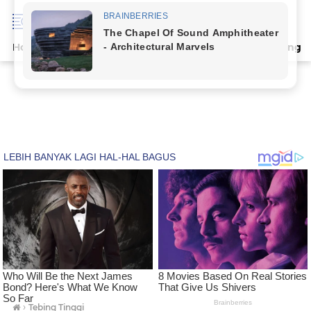
Home
Terpopuler
Indeks
Artikel
Deli Serdang
›
Tebing Tinggi