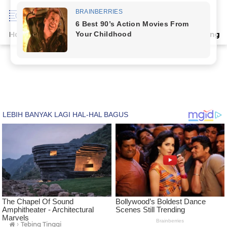
Home
Terpopuler
Indeks
Artikel
Deli Serdang
›
Tebing Tinggi