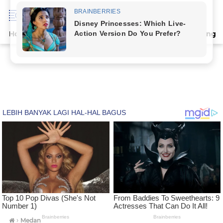
Home
Terpopuler
Indeks
Artikel
Deli Serdang
›
Medan