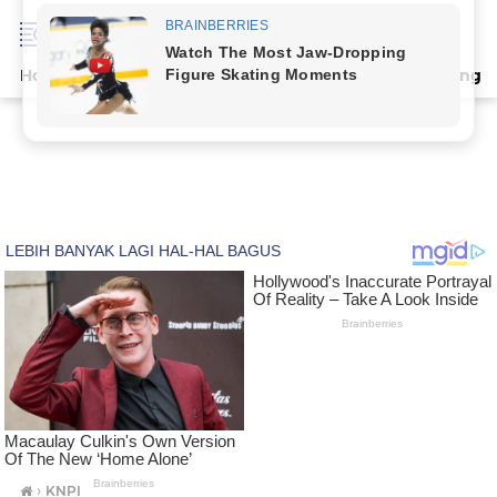
Home
Terpopuler
Indeks
Artikel
Deli Serdang
›
KNPI