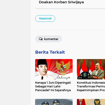
Doakan Korban Sriwijaya
Nasional
komentar
Berita Terkait
Kenapa 1 Juni Diperingati
Konstitusi Indonesia
Sebagai Hari Lahir
Transformasi Perma
Pancasila? Ini Sejarahnya
Kepemimpinan Prof
dan Geopolitik Stra