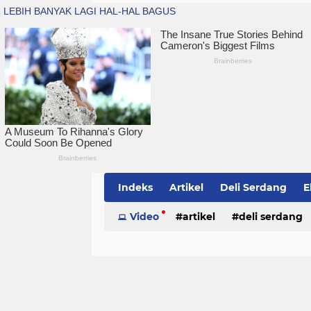
Indeks
Artikel
Deli Serdang
E
Simalungun
Video
artikel
Sumatera Utara
deli serdang
Te
politik
serdang bedagai
sim