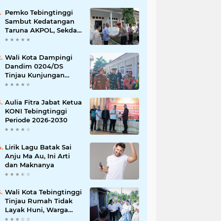
Pemko Tebingtinggi
Sambut Kedatangan
Taruna AKPOL, Sekda:
Jadikan Momen
Berbagi Ilmu
Wali Kota Dampingi
Dandim 0204/DS
Tinjau Kunjungan
Taruna AKPOL di
Sekolah Rakyat
Tebingtinggi
Aulia Fitra Jabat Ketua
KONI Tebingtinggi
Periode 2026-2030
Lirik Lagu Batak Sai
Anju Ma Au, Ini Arti
dan Maknanya
Wali Kota Tebingtinggi
Tinjau Rumah Tidak
Layak Huni, Warga
Sampaikan Apresiasi