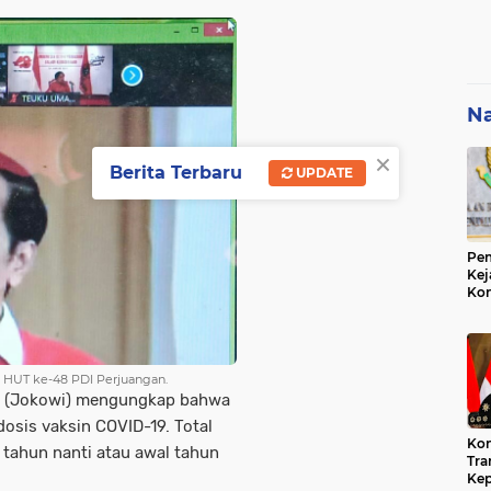
Na
×
Berita Terbaru
UPDATE
Pem
Kej
Ko
Su
Geo
ra HUT ke-48 PDI Perjuangan.
o (Jokowi) mengungkap bahwa
dosis vaksin COVID-19. Total
Kon
r tahun nanti atau awal tahun
Tra
Kep