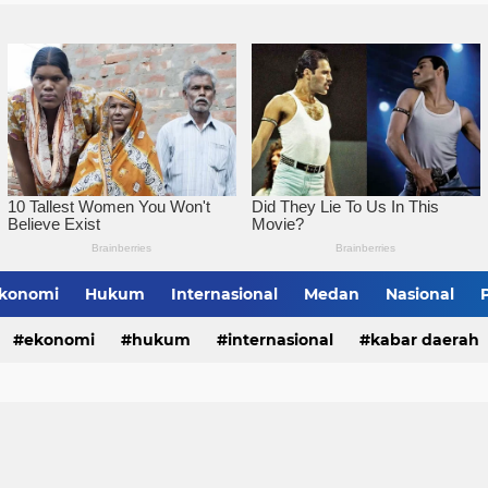
Pemko Tebingtinggi Ko
konomi
Hukum
Internasional
Medan
Nasional
bing Tinggi
ekonomi
hukum
internasional
kabar daerah
alungun
sumatera utara
tebing tinggi