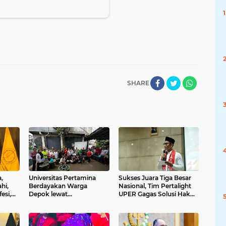
SHARE
,
Universitas Pertamina
Sukses Juara Tiga Besar
hi,
Berdayakan Warga
Nasional, Tim Pertalight
esi,
Depok lewat
UPER Gagas Solusi Hak
tegis
Budikdamber, Hadapi
Pejalan Kaki
Kenaikan Harga