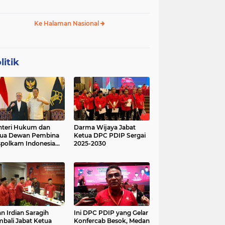
 Geopolitik Strategis
Budikdamber, Hadapi
Kenaikan Harga
Ke Halaman Nasional
litik
teri Hukum dan
Darma Wijaya Jabat
tua Dewan Pembina
Ketua DPC PDIP Sergai
polkam Indonesia
2025-2030
kusi Perihal
ijakan Strategis
erta Agenda
ormatif dan
nsformatif dalam
mbangunan Negara
kum dan
lembagaan
n Irdian Saragih
Ini DPC PDIP yang Gelar
menterian Hukum
bali Jabat Ketua
Konfercab Besok, Medan