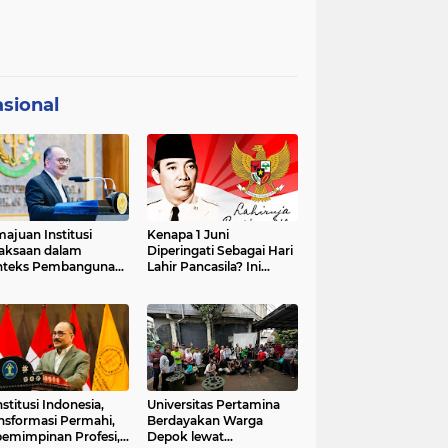
sional
ajuan Institusi
Kenapa 1 Juni
aksaan dalam
Diperingati Sebagai Hari
nteks Pembangunan
Lahir Pancasila? Ini
premasi Hukum dan
Sejarahnya
strategis Indonesia
stitusi Indonesia,
Universitas Pertamina
nsformasi Permahi,
Berdayakan Warga
emimpinan Profesi,
Depok lewat