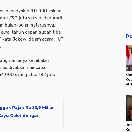
dan
nasi sebanyak 5.817.000 vaksin,
ret 13,3 juta vaksin, dan April
dan bulan-bulan seterusnya.
au awal tahun depan sudah tiba
Po
" kata Jokowi dalam acara HUT
.
yang namanya kekebalan
rus divaksin mencapai
54.000 orang atau 182 juta
Men
Ke
Pus
Dis
Keb
Bes
Ref
gak Pajak Rp 33,9 Miliar
Tra
Pe
l Kayu Gelondongan
Hu
Ke
Ima
Ke
Kem