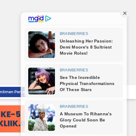
Bareng Kapolres dan Dandim, Wali Kota Tebingtinggi Jamu Taruna AKPOL di Rumah Dinas
Sat Reskrim Polres Tebingtinggi Selesaikan Kasus Pengeroyokan Melalui Restorative Justice
Wali Kota Tebingtinggi Tinjau Rumah Tidak Layak Huni, Warga Sampaikan Apresiasi
Wali Kota Dampingi Dandim 0204/DS Tinjau Kunjungan Taruna AKPOL di Sekolah Rakyat Tebingtinggi
Wali Kota Tebingtinggi Sampaikan Ranperda Pertanggungjawaban APBD 2025
Sambut HUT RI ke-81, Wali Kota Tebingtinggi Bagikan Bendera Merah Putih Kepada Masyarakat
Polrestabes Medan Musnahkan Barang Bukti Narkotika dan Barang Ilegal, Bukti Nyata Penegakan Hukum Secara Transparan