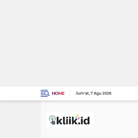
HOME
Jum'at
7 Agu 2026