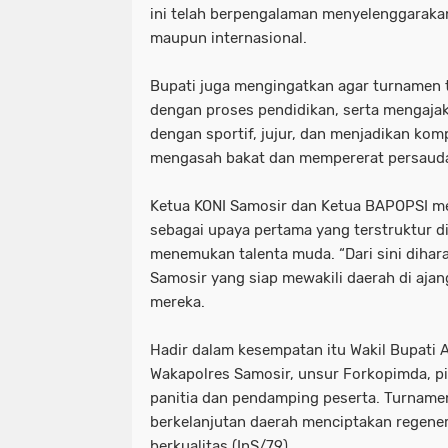
ini telah berpengalaman menyelenggarakan
maupun internasional.
Bupati juga mengingatkan agar turnamen 
dengan proses pendidikan, serta mengajak
dengan sportif, jujur, dan menjadikan kom
mengasah bakat dan mempererat persaud
Ketua KONI Samosir dan Ketua BAPOPSI me
sebagai upaya pertama yang terstruktur d
menemukan talenta muda. “Dari sini dihar
Samosir yang siap mewakili daerah di ajang
mereka.
Hadir dalam kesempatan itu Wakil Bupati A
Wakapolres Samosir, unsur Forkopimda, pim
panitia dan pendamping peserta. Turnamen
berkelanjutan daerah menciptakan regener
berkualitas.(InS/79)