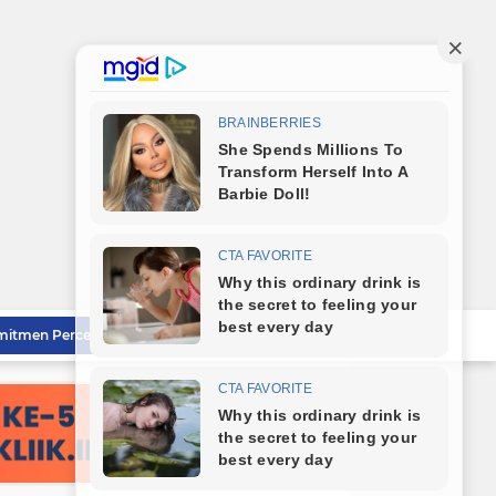
mitmen Percepatan Turunkan Stunting
Bareng Kapolres dan Dandim, Wali Kota Tebingtinggi Jamu Taruna AKPOL di Rumah Dinas
Sat Reskrim Polres Tebingtinggi Selesaikan Kasus Pengeroyokan Melalui Restorative Justice
Wali Kota Tebingtinggi Tinjau Rumah Tidak Layak Huni, Warga Sampaikan Apresiasi
Wali Kota Dampingi Dandim 0204/DS Tinjau Kunjungan Taruna AKPOL di Sekolah Rakyat Tebingtinggi
Wali Kota Tebingtinggi Sampaikan Ranperda Pertanggungjawaban APBD 2025
Sambut HUT RI ke-81, Wali Kota Tebingtinggi Bagikan Bendera Merah Putih Kepada Masyarakat