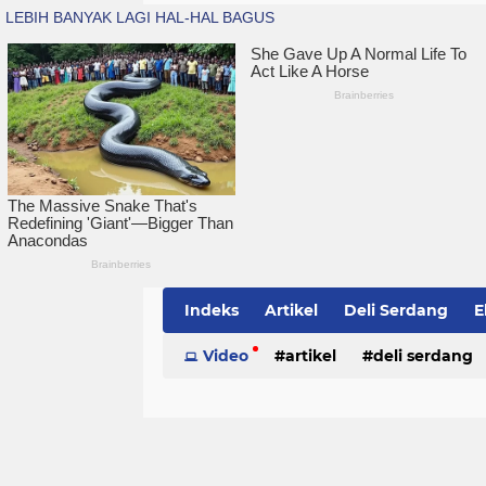
Indeks
Artikel
Deli Serdang
E
Simalungun
Video
artikel
Sumatera Utara
deli serdang
Te
politik
serdang bedagai
sim