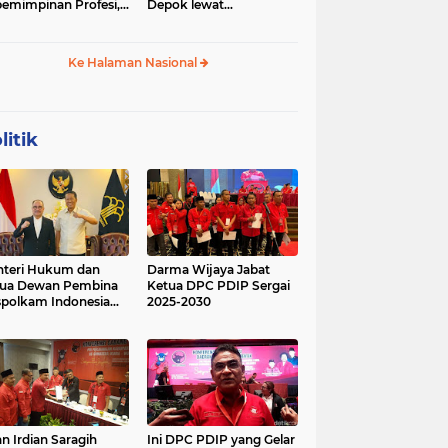
emimpinan Profesi,
Depok lewat
 Geopolitik Strategis
Budikdamber, Hadapi
Kenaikan Harga
Ke Halaman Nasional
litik
teri Hukum dan
Darma Wijaya Jabat
tua Dewan Pembina
Ketua DPC PDIP Sergai
polkam Indonesia
2025-2030
kusi Perihal
ijakan Strategis
erta Agenda
ormatif dan
nsformatif dalam
mbangunan Negara
kum dan
lembagaan
n Irdian Saragih
Ini DPC PDIP yang Gelar
menterian Hukum