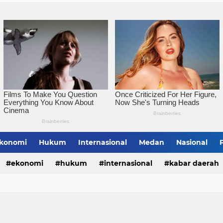
konomi
Hukum
Internasional
Medan
Nasional
bing Tinggi
ekonomi
hukum
internasional
kabar daerah
alungun
sumatera utara
tebing tinggi