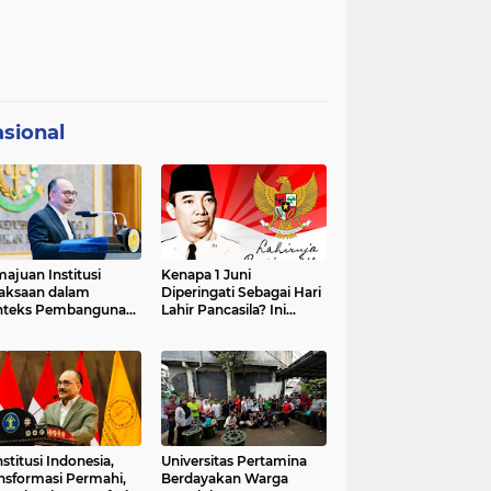
sional
ajuan Institusi
Kenapa 1 Juni
aksaan dalam
Diperingati Sebagai Hari
nteks Pembangunan
Lahir Pancasila? Ini
premasi Hukum dan
Sejarahnya
strategis Indonesia
stitusi Indonesia,
Universitas Pertamina
nsformasi Permahi,
Berdayakan Warga