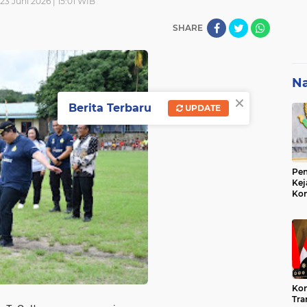
 23 Juni 2026 | 15:01 WIB
SHARE
Na
×
Berita Terbaru
UPDATE
Pem
Kej
Ko
Su
Geo
Kon
Tra