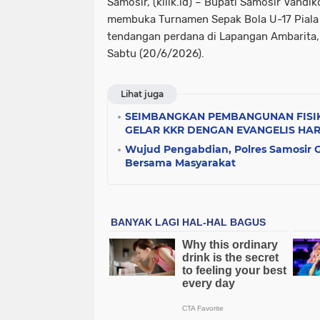
Samosir, (kliik.id) – Bupati Samosir Vandi
membuka Turnamen Sepak Bola U-17 Piala 
tendangan perdana di Lapangan Ambarita
Sabtu (20/6/2026).
Lihat juga
SEIMBANGKAN PEMBANGUNAN FISIK
GELAR KKR DENGAN EVANGELIS HA
Wujud Pengabdian, Polres Samosir 
Bersama Masyarakat