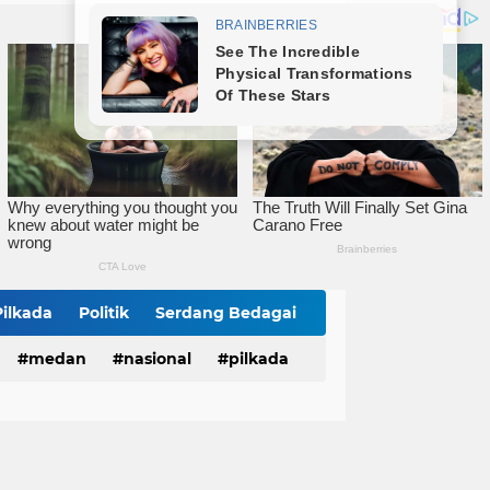
Polrestabes Medan Musnahkan Barang Bukti Narkotika dan Barang Ilegal, Bukti Nyata Penegakan Hukum Secara Transparan
Lahirkan Generasi Bebas Stunting, Wali Kota Tebingtinggi Dorong Optimalisasi SP3 Catin
Wali Kota Tebingtinggi Hadiri Kampanye dan Germas, Ungkap Angka Stunting Turun
Pilkada
Politik
Serdang Bedagai
medan
nasional
pilkada