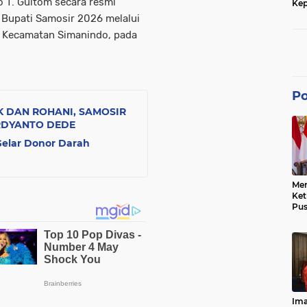
ko T. Gultom secara resmi
Kep
dan
Bupati Samosir 2026 melalui
, Kecamatan Simanindo, pada
Po
 DAN ROHANI, SAMOSIR
RDYANTO DEDE
Gelar Donor Darah
Men
Ke
Pus
Dis
Keb
Bes
Ref
Tra
Pe
Hu
Ke
Ima
Ke