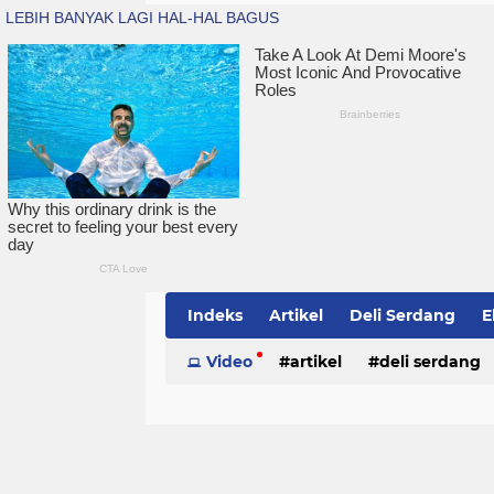
Indeks
Artikel
Deli Serdang
E
Simalungun
Video
artikel
Sumatera Utara
deli serdang
Te
politik
serdang bedagai
sim