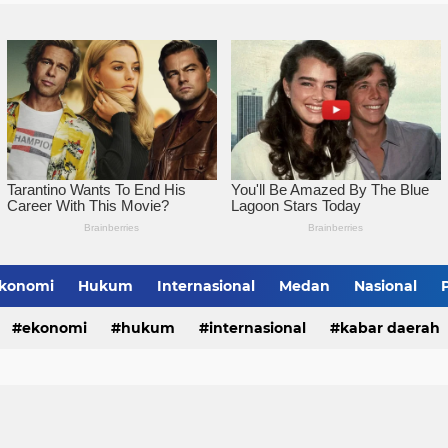
Pemko Tebingtinggi Ko
konomi
Hukum
Internasional
Medan
Nasional
bing Tinggi
ekonomi
hukum
internasional
kabar daerah
alungun
sumatera utara
tebing tinggi