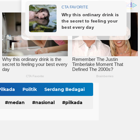
Wali Kota Tebingtinggi Hadiri Kampanye dan Germas, Ungkap Angka Stunting Turun
mitmen Percepatan Turunkan Stunting
Bareng Kapolres dan Dandim, Wali Kota Tebingtinggi Jamu Taruna AKPOL di Rumah Dinas
Pilkada
Politik
Serdang Bedagai
medan
nasional
pilkada