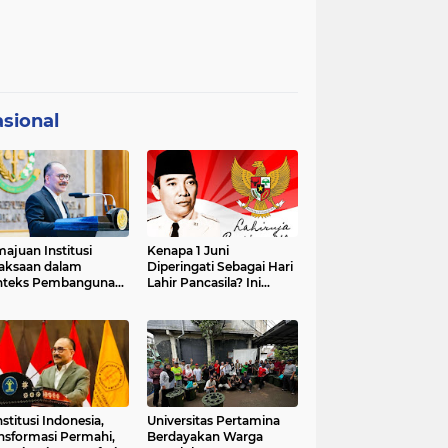
sional
ajuan Institusi
Kenapa 1 Juni
aksaan dalam
Diperingati Sebagai Hari
nteks Pembangunan
Lahir Pancasila? Ini
premasi Hukum dan
Sejarahnya
strategis Indonesia
stitusi Indonesia,
Universitas Pertamina
nsformasi Permahi,
Berdayakan Warga