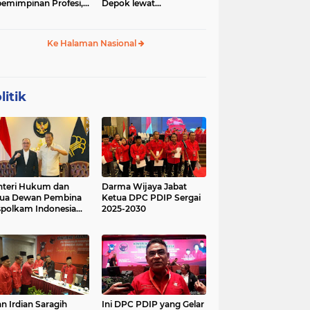
emimpinan Profesi,
Depok lewat
 Geopolitik Strategis
Budikdamber, Hadapi
Kenaikan Harga
Ke Halaman Nasional
litik
teri Hukum dan
Darma Wijaya Jabat
tua Dewan Pembina
Ketua DPC PDIP Sergai
polkam Indonesia
2025-2030
kusi Perihal
ijakan Strategis
erta Agenda
ormatif dan
nsformatif dalam
mbangunan Negara
kum dan
lembagaan
n Irdian Saragih
Ini DPC PDIP yang Gelar
menterian Hukum