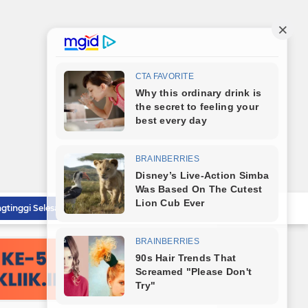
Sat Reskrim Polres Tebingtinggi Selesaikan Kasus Pengeroyokan Melalui Restorative Justice
Wali Kota Tebingtinggi Tinjau Rumah Tidak Layak Huni, Warga Sampaikan Apresiasi
Wali Kota Dampingi Dandim 0204/DS Tinjau Kunjungan Taruna AKPOL di Sekolah Rakyat Tebingtinggi
Wali Kota Tebingtinggi Sampaikan Ranperda Pertanggungjawaban APBD 2025
Sambut HUT RI ke-81, Wali Kota Tebingtinggi Bagikan Bendera Merah Putih Kepada Masyarakat
Polrestabes Medan Musnahkan Barang Bukti Narkotika dan Barang Ilegal, Bukti Nyata Penegakan Hukum Secara Transparan
Lahirkan Generasi Bebas Stunting, Wali Kota Tebingtinggi Dorong Optimalisasi SP3 Catin