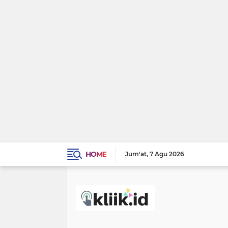
HOME
Jum'at
7 Agu 2026