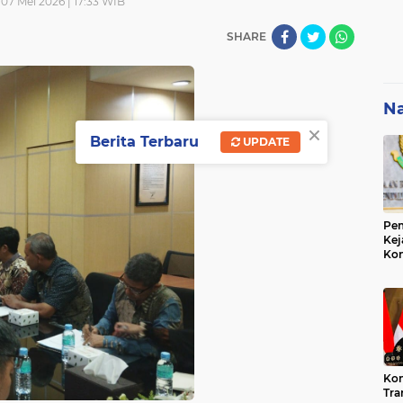
07 Mei 2026 | 17:33 WIB
SHARE
Na
×
Berita Terbaru
UPDATE
Pem
Kej
Ko
Su
Geo
Kon
Tra