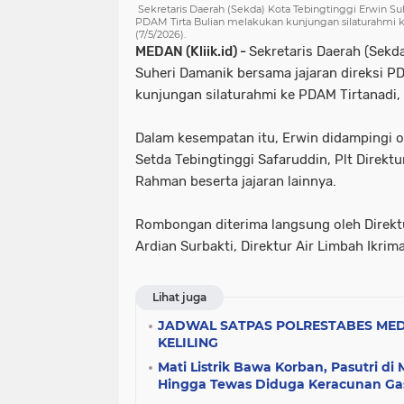
Sekretaris Daerah (Sekda) Kota Tebingtinggi Erwin Su
PDAM Tirta Bulian melakukan kunjungan silaturahmi 
(7/5/2026).
MEDAN (Kliik.id) -
Sekretaris Daerah (Sekda
Suheri Damanik bersama jajaran direksi P
kunjungan silaturahmi ke PDAM Tirtanadi,
Dalam kesempatan itu, Erwin didampingi 
Setda Tebingtinggi Safaruddin, Plt Direkt
Rahman beserta jajaran lainnya.
Rombongan diterima langsung oleh Direk
Ardian Surbakti, Direktur Air Limbah Ikrim
Lihat juga
JADWAL SATPAS POLRESTABES MED
KELILING
Mati Listrik Bawa Korban, Pasutri di
Hingga Tewas Diduga Keracunan Ga