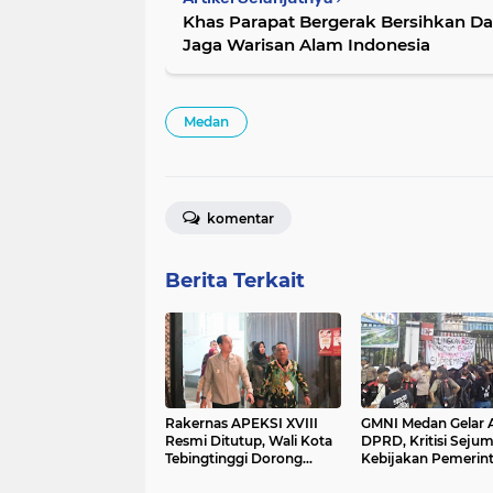
Khas Parapat Bergerak Bersihkan D
Jaga Warisan Alam Indonesia
Medan
komentar
Berita Terkait
Rakernas APEKSI XVIII
GMNI Medan Gelar A
Resmi Ditutup, Wali Kota
DPRD, Kritisi Sejum
Tebingtinggi Dorong
Kebijakan Pemerin
Penguatan Kolaborasi
Prabowo-Gibran