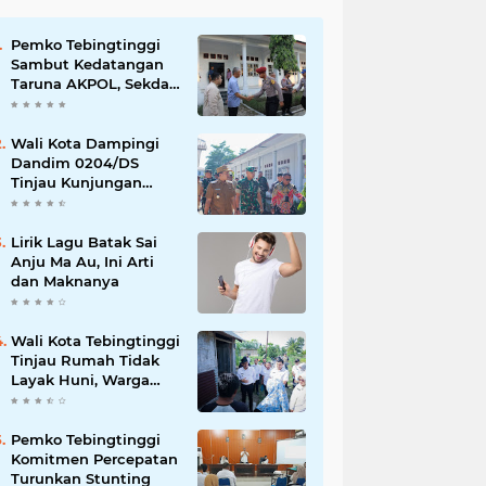
Pemko Tebingtinggi
Sambut Kedatangan
Taruna AKPOL, Sekda:
Jadikan Momen
Berbagi Ilmu
Wali Kota Dampingi
Dandim 0204/DS
Tinjau Kunjungan
Taruna AKPOL di
Sekolah Rakyat
Tebingtinggi
Lirik Lagu Batak Sai
Anju Ma Au, Ini Arti
dan Maknanya
Wali Kota Tebingtinggi
Tinjau Rumah Tidak
Layak Huni, Warga
Sampaikan Apresiasi
Pemko Tebingtinggi
Komitmen Percepatan
Turunkan Stunting