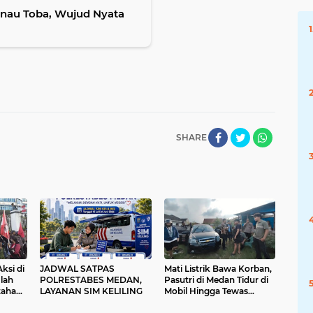
anau Toba, Wujud Nyata
SHARE
ksi di
JADWAL SATPAS
Mati Listrik Bawa Korban,
lah
POLRESTABES MEDAN,
Pasutri di Medan Tidur di
tahan
LAYANAN SIM KELILING
Mobil Hingga Tewas
Diduga Keracunan Gas AC