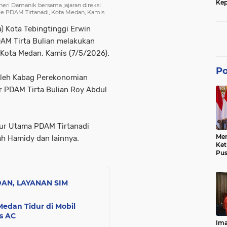
Kep
heri Damanik bersama jajaran direksi
dan
ke PDAM Tirtanadi, Kota Medan, Kamis
) Kota Tebingtinggi Erwin
DAM Tirta Bulian melakukan
 Kota Medan, Kamis (7/5/2026).
Po
oleh Kabag Perekonomian
ur PDAM Tirta Bulian Roy Abdul
tur Utama PDAM Tirtanadi
Men
ah Hamidy dan lainnya.
Ke
Pus
Dis
Keb
Bes
AN, LAYANAN SIM
Ref
Tra
Pe
 Medan Tidur di Mobil
Hu
s AC
Ke
Ima
Ke