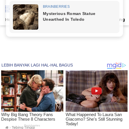
Home
Terpopuler
Indeks
Artikel
Deli Serdang
›
Tebing Tinggi