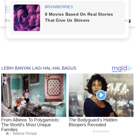
Home
Terpopuler
Indeks
Artikel
Deli Serdang
›
Tebing Tinggi