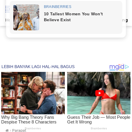
Home
Terpopuler
Indeks
Artikel
Deli Serdang
›
Parapat