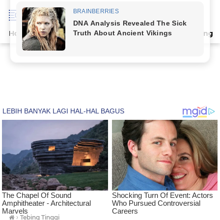
Home
Terpopuler
Indeks
Artikel
Deli Serdang
›
Tebing Tinggi