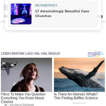
Home
Terpopuler
Indeks
Artikel
Deli Serdang
›
Serdang Bedagai