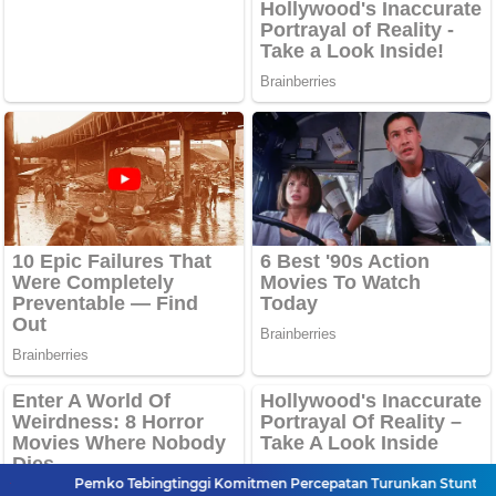
Pemko Tebingtinggi Komitmen Percepatan Turunkan Stunting
B