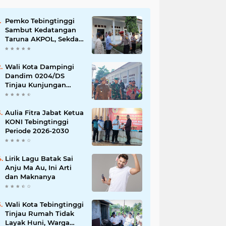
Pemko Tebingtinggi
Sambut Kedatangan
Taruna AKPOL, Sekda:
Jadikan Momen
Berbagi Ilmu
Wali Kota Dampingi
Dandim 0204/DS
Tinjau Kunjungan
Taruna AKPOL di
Sekolah Rakyat
Tebingtinggi
Aulia Fitra Jabat Ketua
KONI Tebingtinggi
Periode 2026-2030
Lirik Lagu Batak Sai
Anju Ma Au, Ini Arti
dan Maknanya
Wali Kota Tebingtinggi
Tinjau Rumah Tidak
Layak Huni, Warga