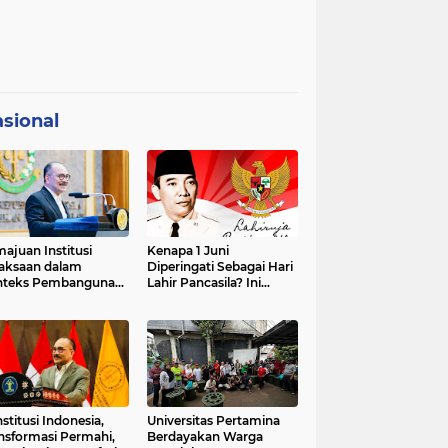
sional
ajuan Institusi
Kenapa 1 Juni
aksaan dalam
Diperingati Sebagai Hari
nteks Pembangunan
Lahir Pancasila? Ini
premasi Hukum dan
Sejarahnya
strategis Indonesia
stitusi Indonesia,
Universitas Pertamina
nsformasi Permahi,
Berdayakan Warga