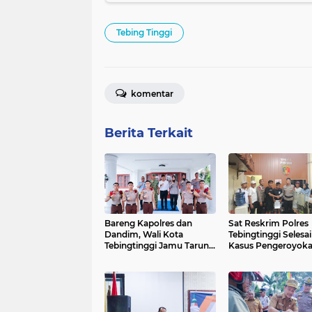
Tebing Tinggi
komentar
Berita Terkait
Bareng Kapolres dan
Sat Reskrim Polres
Dandim, Wali Kota
Tebingtinggi Selesa
Tebingtinggi Jamu Taruna
Kasus Pengeroyok
AKPOL di Rumah Dinas
Melalui Restorative 