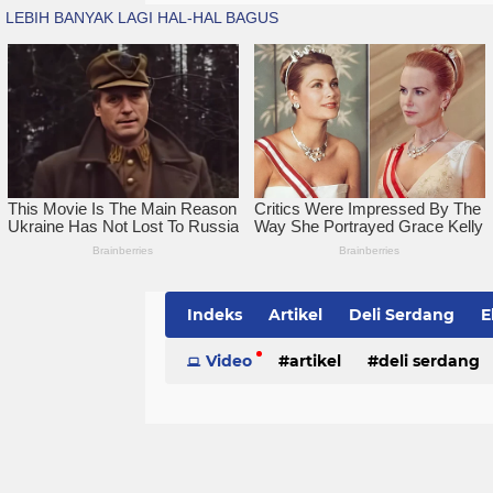
Indeks
Artikel
Deli Serdang
E
Simalungun
Video
artikel
Sumatera Utara
deli serdang
Te
politik
serdang bedagai
sim