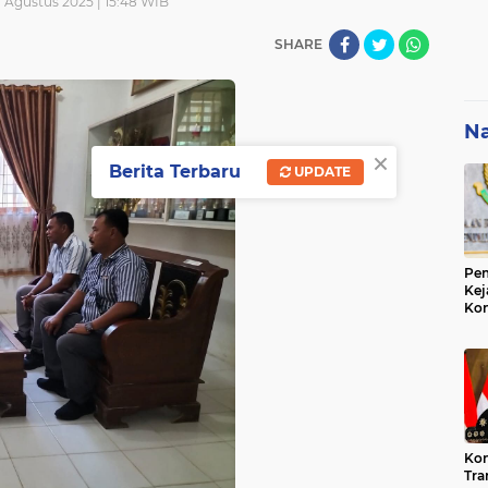
 Agustus 2025 | 15:48 WIB
SHARE
Na
×
Berita Terbaru
UPDATE
Pem
Kej
Ko
Su
Geo
Kon
Tra