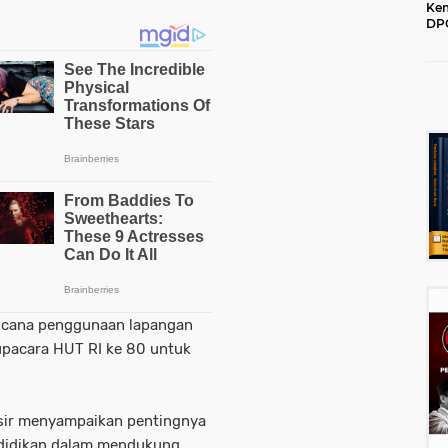
Kem
DPC
202
encana penggunaan lapangan
upacara HUT RI ke 80 untuk
sir menyampaikan pentingnya
endidikan dalam mendukung