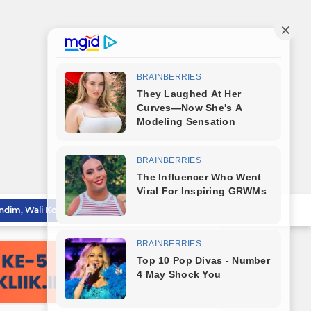
Bareng Kapolres dan Dandim, Wali Kota Tebingtinggi Jamu Taruna AKPOL di Rumah Dinas
Sat Reskrim Polres Tebingtinggi Selesaikan Kasus Pengeroyokan Melalui Restorative Justice
Wali Kota Tebingtinggi Tinjau Rumah Tidak Layak Huni, Warga Sampaikan Apresiasi
Wali Kota Dampingi Dandim 0204/DS Tinjau Kunjungan Taruna AKPOL di Sekolah Rakyat Tebingtinggi
Wali Kota Tebingtinggi Sampaikan Ranperda Pertanggungjawaban APBD 2025
Sambut HUT RI ke-81, Wali Kota Tebingtinggi Bagikan Bendera Merah Putih Kepada Masyarakat
Wali Kota Tebingtinggi Lepas Kontingen Jambore Nasional Gerakan Pramuka XII Tahun 2026