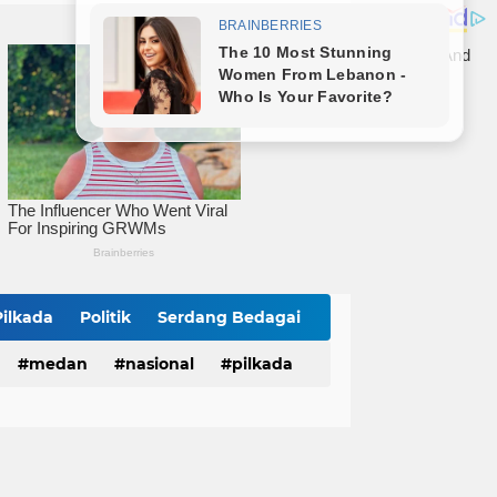
Polrestabes Medan Musnahkan Barang Bukti Narkotika dan Barang Ilegal, Bukti Nyata Penegakan Hukum Secara Transparan
Wali Kota Tebingtinggi Hadiri Kampanye dan Germas, Ungkap Angka Stunting Turun
mitmen Percepatan Turunkan Stunting
Pilkada
Politik
Serdang Bedagai
medan
nasional
pilkada