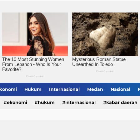
Pemko Tebingtinggi Ko
konomi
Hukum
Internasional
Medan
Nasional
bing Tinggi
ekonomi
hukum
internasional
kabar daerah
alungun
sumatera utara
tebing tinggi