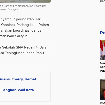
Kep
dan
lop Samosir melaksanakan koordinasi
nsyah Saragih.
nyambut peringatan Hari
 Kapolsek Padang Hulu Polres
sanakan koordinasi dengan
Po
rmansyah Saragih.
a Sekolah SMA Negeri 4, Jalan
ta Tebingtinggi pada Rabu
Men
Ke
Pus
Dis
Keb
siensi Energi, Hemat
Bes
Ref
Tra
 Langkah Wali Kota
Pe
Hu
Ke
Ima
Ke