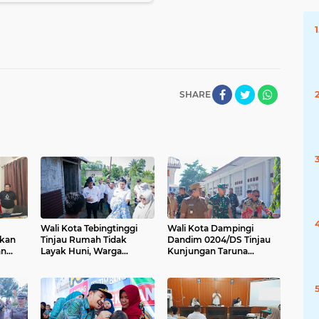
SHARE
Wali Kota Tebingtinggi
Wali Kota Dampingi
ikan
Tinjau Rumah Tidak
Dandim 0204/DS Tinjau
an
Layak Huni, Warga
Kunjungan Taruna
Justice
Sampaikan Apresiasi
AKPOL di Sekolah Rakyat
Tebingtinggi