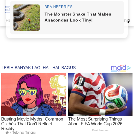
Home
Terpopuler
Indeks
Artikel
Deli Serdang
›
Tebing Tinggi