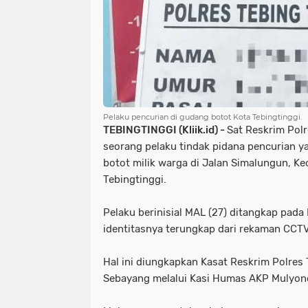
Pelaku pencurian di gudang botot Kota Tebingtinggi.
TEBINGTINGGI (Kliik.id) -
Sat Reskrim Pol
seorang pelaku tindak pidana pencurian y
botot milik warga di Jalan Simalungun, Ke
Tebingtinggi.
Pelaku berinisial MAL (27) ditangkap pada
identitasnya terungkap dari rekaman CCTV
Hal ini diungkapkan Kasat Reskrim Polres 
Sebayang melalui Kasi Humas AKP Mulyono