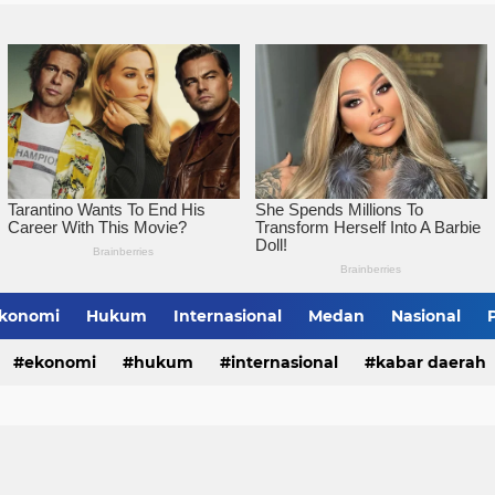
Pemko Tebingtinggi Ko
konomi
Hukum
Internasional
Medan
Nasional
bing Tinggi
ekonomi
hukum
internasional
kabar daerah
alungun
sumatera utara
tebing tinggi