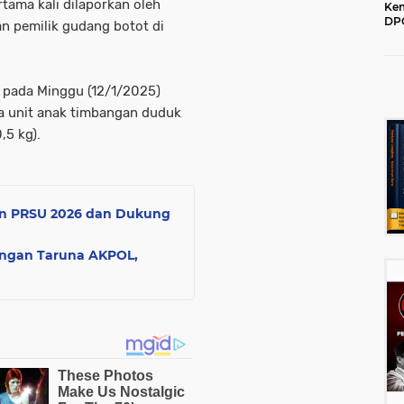
ama kali dilaporkan oleh
Kem
DPC
n pemilik gudang botot di
202
 pada Minggu (12/1/2025)
ga unit anak timbangan duduk
,5 kg).
an PRSU 2026 dan Dukung
ngan Taruna AKPOL,
u