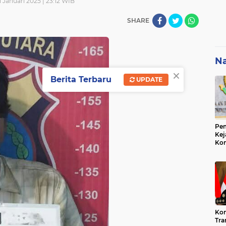
1 Januari 2025 | 23:12 WIB
SHARE
Na
×
Berita Terbaru
UPDATE
Pem
Kej
Ko
Su
Geo
Kon
Tra