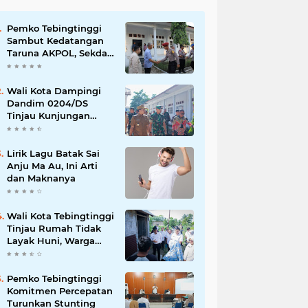
Pemko Tebingtinggi
Sambut Kedatangan
Taruna AKPOL, Sekda:
Jadikan Momen
Berbagi Ilmu
Wali Kota Dampingi
Dandim 0204/DS
Tinjau Kunjungan
Taruna AKPOL di
Sekolah Rakyat
Tebingtinggi
Lirik Lagu Batak Sai
Anju Ma Au, Ini Arti
dan Maknanya
Wali Kota Tebingtinggi
Tinjau Rumah Tidak
Layak Huni, Warga
Sampaikan Apresiasi
Pemko Tebingtinggi
Komitmen Percepatan
Turunkan Stunting