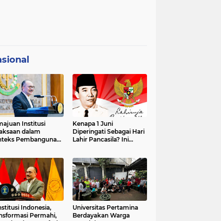
sional
ajuan Institusi
Kenapa 1 Juni
aksaan dalam
Diperingati Sebagai Hari
nteks Pembangunan
Lahir Pancasila? Ini
premasi Hukum dan
Sejarahnya
strategis Indonesia
stitusi Indonesia,
Universitas Pertamina
nsformasi Permahi,
Berdayakan Warga