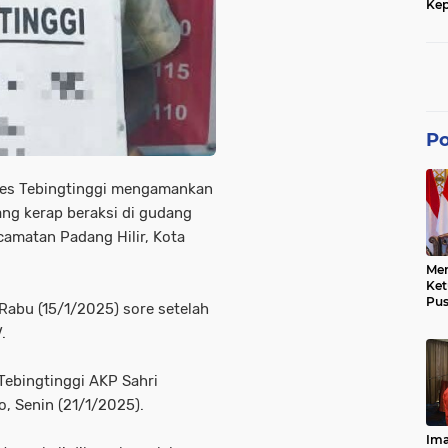
Kep
dan
Po
res Tebingtinggi mengamankan
ang kerap beraksi di gudang
camatan Padang Hilir, Kota
Men
Ke
Pus
 Rabu (15/1/2025) sore setelah
Dis
.
Keb
Bes
Ref
Tebingtinggi AKP Sahri
Tra
Pe
, Senin (21/1/2025).
Hu
Ke
Ima
Ke