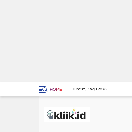
HOME
Jum'at
7 Agu 2026