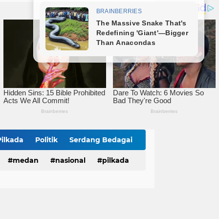
Lahirkan Generasi Bebas Stunting, Wali Kota Tebingtinggi Dorong Optimalisasi SP3 Catin
Wali Kota Tebingtinggi Hadiri Kampanye dan Germas, Ungkap Angka Stunting Turun
mitmen Percepatan Turunkan Stunting
Pilkada
Politik
Serdang Bedagai
medan
nasional
pilkada