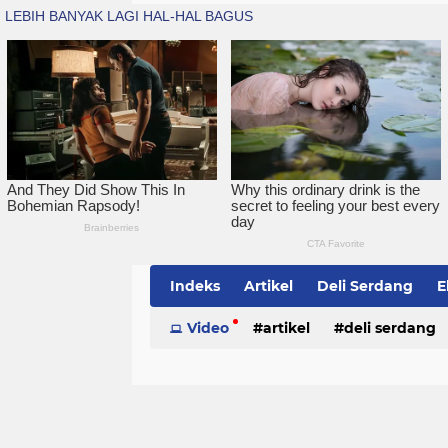
Indeks
Artikel
Deli Serdang
E
Simalungun
Video
artikel
Sumatera Utara
deli serdang
Te
politik
serdang bedagai
sim