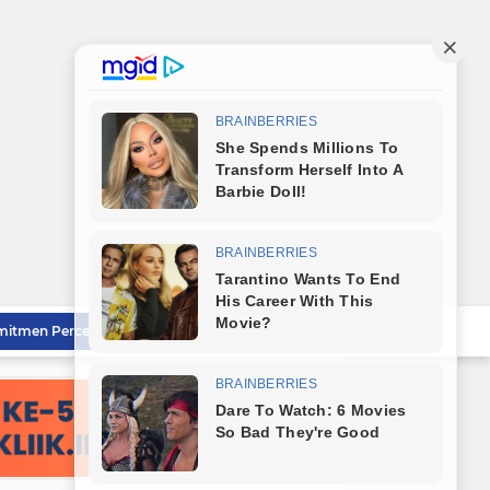
Bareng Kapolres dan Dandim, Wali Kota Tebingtinggi Jamu Taruna AKPOL di Rumah Dinas
Sat Reskrim Polres Tebingtinggi Selesaikan Kasus Pengeroyokan Melalui Restorative Justice
Wali Kota Tebingtinggi Tinjau Rumah Tidak Layak Huni, Warga Sampaikan Apresiasi
Wali Kota Dampingi Dandim 0204/DS Tinjau Kunjungan Taruna AKPOL di Sekolah Rakyat Tebingtinggi
Wali Kota Tebingtinggi Sampaikan Ranperda Pertanggungjawaban APBD 2025
Sambut HUT RI ke-81, Wali Kota Tebingtinggi Bagikan Bendera Merah Putih Kepada Masyarakat
Polrestabes Medan Musnahkan Barang Bukti Narkotika dan Barang Ilegal, Bukti Nyata Penegakan Hukum Secara Transparan