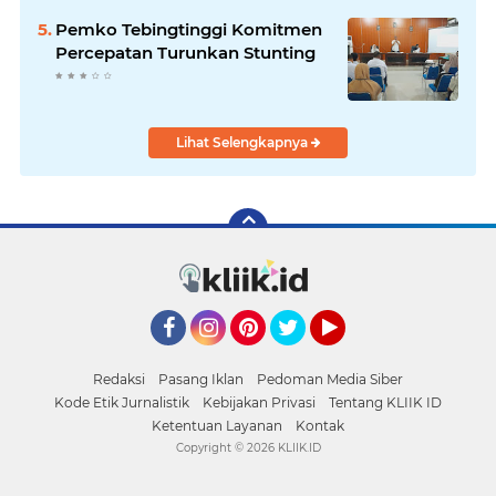
Pemko Tebingtinggi Komitmen
Percepatan Turunkan Stunting
Lihat Selengkapnya
Facebook
Instagram
Pinterest
Twitter
YouTube
Redaksi
Pasang Iklan
Pedoman Media Siber
Kode Etik Jurnalistik
Kebijakan Privasi
Tentang KLIIK ID
Ketentuan Layanan
Kontak
Copyright ©
2026 KLIIK.ID