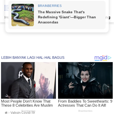
Home
Terpopuler
Indeks
Artikel
Deli Serdang
›
Vaksin Covid-19