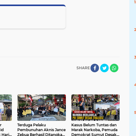
SHARE
r
Terduga Pelaku
Kasus Belum Tuntas dan
jid
Pembunuhan Aknis Jance
Marak Narkoba, Pemuda
 Hari
Zebua Berhasil Ditangkap,
Demokrat Sumut Desak