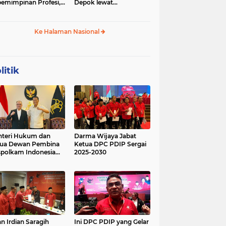
emimpinan Profesi,
Depok lewat
 Geopolitik Strategis
Budikdamber, Hadapi
Kenaikan Harga
Ke Halaman Nasional
litik
teri Hukum dan
Darma Wijaya Jabat
tua Dewan Pembina
Ketua DPC PDIP Sergai
polkam Indonesia
2025-2030
kusi Perihal
ijakan Strategis
erta Agenda
ormatif dan
nsformatif dalam
mbangunan Negara
kum dan
lembagaan
n Irdian Saragih
Ini DPC PDIP yang Gelar
menterian Hukum