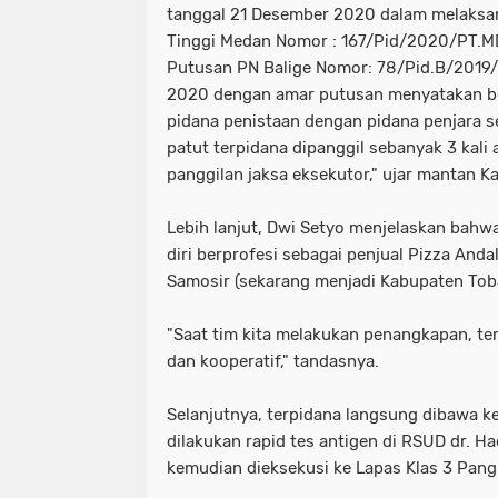
tanggal 21 Desember 2020 dalam melaksa
Tinggi Medan Nomor : 167/Pid/2020/PT.MD
Putusan PN Balige Nomor: 78/Pid.B/2019/
2020 dengan amar putusan menyatakan be
pidana penistaan dengan pidana penjara se
patut terpidana dipanggil sebanyak 3 kali
panggilan jaksa eksekutor," ujar mantan Ka
Lebih lanjut, Dwi Setyo menjelaskan bahw
diri berprofesi sebagai penjual Pizza And
Samosir (sekarang menjadi Kabupaten Tob
"Saat tim kita melakukan penangkapan, te
dan kooperatif," tandasnya.
Selanjutnya, terpidana langsung dibawa k
dilakukan rapid tes antigen di RSUD dr. H
kemudian dieksekusi ke Lapas Klas 3 Pangu