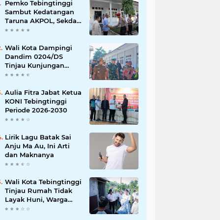
Pemko Tebingtinggi
Sambut Kedatangan
Taruna AKPOL, Sekda:
Jadikan Momen
Berbagi Ilmu
Wali Kota Dampingi
Dandim 0204/DS
Tinjau Kunjungan
Taruna AKPOL di
Sekolah Rakyat
Tebingtinggi
Aulia Fitra Jabat Ketua
KONI Tebingtinggi
Periode 2026-2030
Lirik Lagu Batak Sai
Anju Ma Au, Ini Arti
dan Maknanya
Wali Kota Tebingtinggi
Tinjau Rumah Tidak
Layak Huni, Warga
Sampaikan Apresiasi