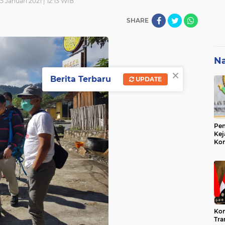
5 Januari 2021 | 12:13 WIB
SHARE
Na
×
Berita Terbaru
UPDATE
Pem
Kej
Ko
Su
Geo
Kon
Tra