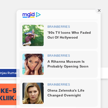
Wali Kota Tebingtinggi Tinjau Rumah Tidak Layak Huni, Warga Sampaikan Apresiasi
Wali Kota Dampingi Dandim 0204/DS Tinjau Kunjungan Taruna AKPOL di Sekolah Rakyat Tebingtinggi
Wali Kota Tebingtinggi Sampaikan Ranperda Pertanggungjawaban APBD 2025
Sambut HUT RI ke-81, Wali Kota Tebingtinggi Bagikan Bendera Merah Putih Kepada Masyarakat
Wali Kota Tebingtinggi Lepas Kontingen Jambore Nasional Gerakan Pramuka XII Tahun 2026
Sekda Tebingtinggi Hadiri Penutupan PRSU 2026 dan Dukung Kolaborasi Pembangunan Sumut
Pemko Tebingtinggi Sambut Kedatangan Taruna AKPOL, Sekda: Jadikan Momen Berbagi Ilmu