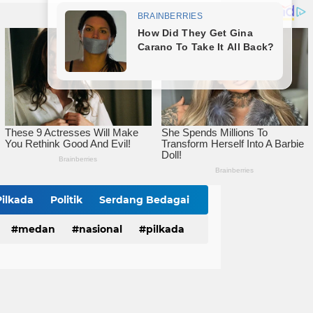
mitmen Percepatan Turunkan Stunting
Bareng Kapolres dan Dandim, Wali Kota Tebingtinggi Jamu Taruna AKPOL di Rumah Dinas
Sat Reskrim Polres Tebingtinggi Selesaikan Kasus Pengeroyokan Melalui Restorative Justice
Pilkada
Politik
Serdang Bedagai
medan
nasional
pilkada