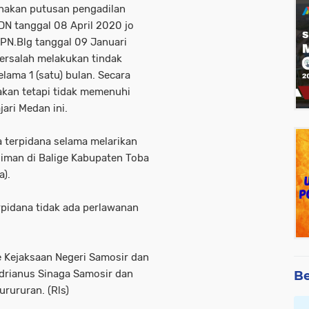
nakan putusan pengadilan
N tanggal 08 April 2020 jo
PN.Blg tanggal 09 Januari
rsalah melakukan tindak
lama 1 (satu) bulan. Secara
 akan tetapi tidak memenuhi
jari Medan ini.
a terpidana selama melarikan
aliman di Balige Kabupaten Toba
a).
rpidana tidak ada perlawanan
e Kejaksaan Negeri Samosir dan
adrianus Sinaga Samosir dan
Be
rururan. (Rls)