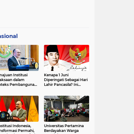
sional
ajuan Institusi
Kenapa 1 Juni
aksaan dalam
Diperingati Sebagai Hari
nteks Pembangunan
Lahir Pancasila? Ini
premasi Hukum dan
Sejarahnya
strategis Indonesia
stitusi Indonesia,
Universitas Pertamina
nsformasi Permahi,
Berdayakan Warga