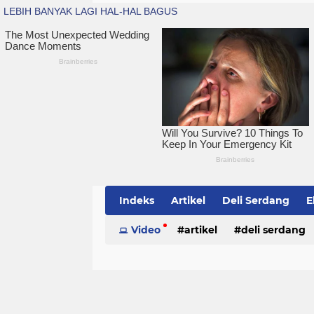
Indeks
Artikel
Deli Serdang
E
Simalungun
Video
artikel
Sumatera Utara
deli serdang
Te
politik
serdang bedagai
sim