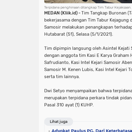
Terpidana penghinaan ditangkap Tim Tabur Kejaksaan.
MEDAN (Kliik.id) -
Tim Tangkap Buronan (Ta
bekerjasama dengan Tim Tabur Kejagung dan
Samosir melakukan penangkapan terhadap
Hutabarat (51), Selasa (5/1/2021).
Tim dipimpin langsung oleh Asintel Kejat
dengan anggota tim Kasi E Karya Graham 
Safrudianto, Kasi Intel Kejari Samosir Abe
Samosir M. Kenen Lubis, Kasi Intel Kejari 
serta tim lainnya.
Dwi Setyo menyampaikan bahwa terpidana
merupakan terpidana perkara tindak pida
Pasal 310 ayat (1) KUHP.
Lihat juga
Advokat Paulus PG, Dari Keterbata