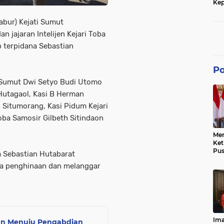
Kep
dan
bur) Kejati Sumut
 jajaran Intelijen Kejari Toba
 terpidana Sebastian
Po
i Sumut Dwi Setyo Budi Utomo
Hutagaol, Kasi B Herman
n Situmorang, Kasi Pidum Kejari
Toba Samosir Gilbeth Sitindaon
Men
Ke
Pus
 Sebastian Hutabarat
Dis
na penghinaan dan melanggar
Keb
Bes
Ref
Tra
Pe
Hu
Ke
Ima
san Menuju Pengabdian
Ke