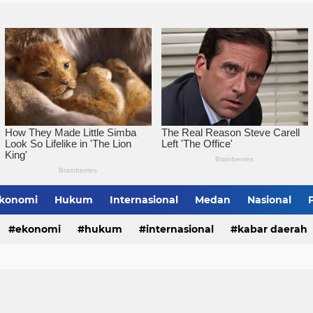
Pemko Tebingtinggi Ko
konomi
Hukum
Internasional
Medan
Nasional
bing Tinggi
ekonomi
hukum
internasional
kabar daerah
alungun
sumatera utara
tebing tinggi