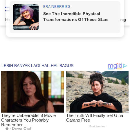
Home
Terpopuler
Indeks
Artikel
Deli Serdang
›
Driver Ojol