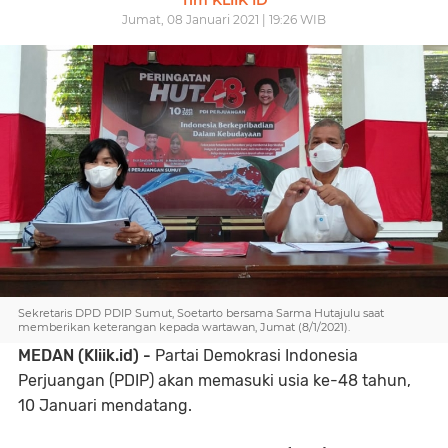
Tim KLIIK ID
Jumat, 08 Januari 2021 | 19:26 WIB
Sekretaris DPD PDIP Sumut, Soetarto bersama Sarma Hutajulu saat
memberikan keterangan kepada wartawan, Jumat (8/1/2021).
MEDAN (Kliik.id) -
Partai Demokrasi Indonesia
Perjuangan (PDIP) akan memasuki usia ke-48 tahun,
10 Januari mendatang.