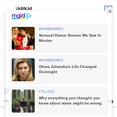
Home
Terpopuler
Indeks
Artikel
Deli Serdang