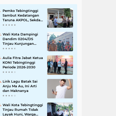
Pemko Tebingtinggi
Sambut Kedatangan
Taruna AKPOL, Sekda:
Jadikan Momen
Berbagi Ilmu
Wali Kota Dampingi
Dandim 0204/DS
Tinjau Kunjungan
Taruna AKPOL di
Sekolah Rakyat
Tebingtinggi
Aulia Fitra Jabat Ketua
KONI Tebingtinggi
Periode 2026-2030
Lirik Lagu Batak Sai
Anju Ma Au, Ini Arti
dan Maknanya
Wali Kota Tebingtinggi
Tinjau Rumah Tidak
Layak Huni, Warga