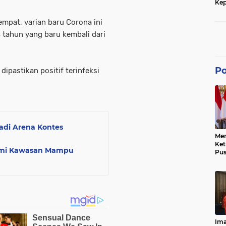
Kep
dan
mpat, varian baru Corona ini
 tahun yang baru kembali dari
Po
dipastikan positif terinfeksi
Jadi Arena Kontes
Men
Ke
nomi Kawasan Mampu
Pus
Dis
Keb
Bes
Ref
Tra
Pe
Hu
Ke
Ima
Ke