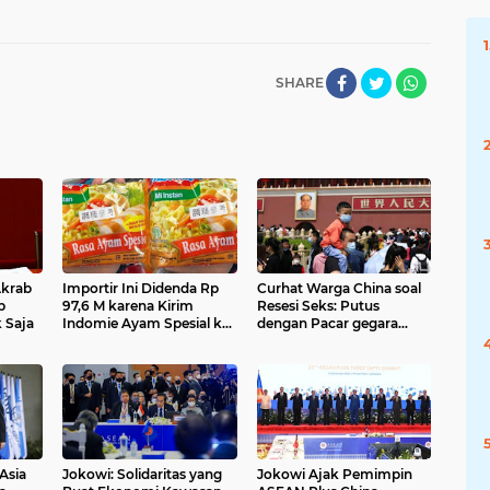
SHARE
Akrab
Importir Ini Didenda Rp
Curhat Warga China soal
b
97,6 M karena Kirim
Resesi Seks: Putus
 Saja
Indomie Ayam Spesial ke
dengan Pacar gegara
Taiwan, Apa Sebab?
Ogah Punya Anak
Asia
Jokowi: Solidaritas yang
Jokowi Ajak Pemimpin