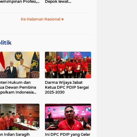
emimpinan Profesi,
Depok lewat
 Geopolitik Strategis
Budikdamber, Hadapi
Kenaikan Harga
Ke Halaman Nasional
litik
teri Hukum dan
Darma Wijaya Jabat
tua Dewan Pembina
Ketua DPC PDIP Sergai
polkam Indonesia
2025-2030
kusi Perihal
ijakan Strategis
erta Agenda
ormatif dan
nsformatif dalam
mbangunan Negara
kum dan
lembagaan
n Irdian Saragih
Ini DPC PDIP yang Gelar
menterian Hukum