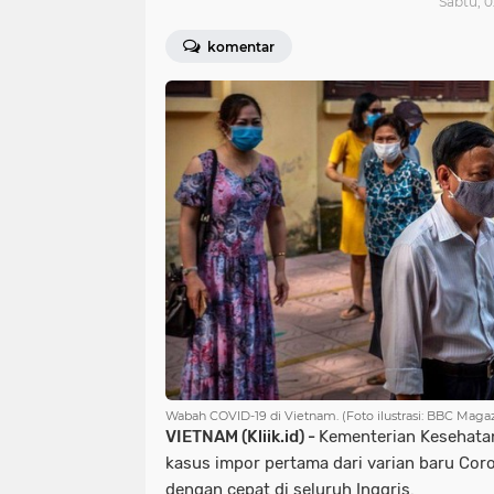
Sabtu, 0
komentar
Wabah COVID-19 di Vietnam. (Foto ilustrasi: BBC Maga
VIETNAM (Kliik.id) -
Kementerian Kesehata
kasus impor pertama dari varian baru Cor
dengan cepat di seluruh Inggris.