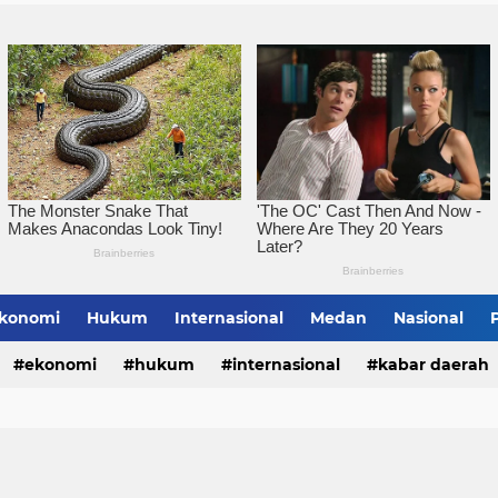
konomi
Hukum
Internasional
Medan
Nasional
bing Tinggi
ekonomi
hukum
internasional
kabar daerah
alungun
sumatera utara
tebing tinggi