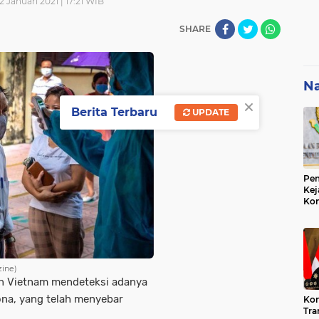
2 Januari 2021 | 17:21 WIB
SHARE
Na
×
Berita Terbaru
UPDATE
Pem
Kej
Ko
Su
Geo
zine)
n Vietnam mendeteksi adanya
ona, yang telah menyebar
Kon
Tra