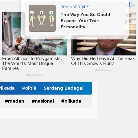
Wali Kota Tebingtinggi Tinjau Rumah Tidak Layak Huni, Warga Sampaikan Apresiasi
Wali Kota Dampingi Dandim 0204/DS Tinjau Kunjungan Taruna AKPOL di Sekolah Rakyat Tebingtinggi
Wali Kota Tebingtinggi Sampaikan Ranperda Pertanggungjawaban APBD 2025
Pilkada
Politik
Serdang Bedagai
medan
nasional
pilkada