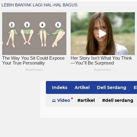
Indeks
Artikel
Deli Serdang
E
Simalungun
Video
artikel
Sumatera Utara
deli serdang
Te
politik
serdang bedagai
sim