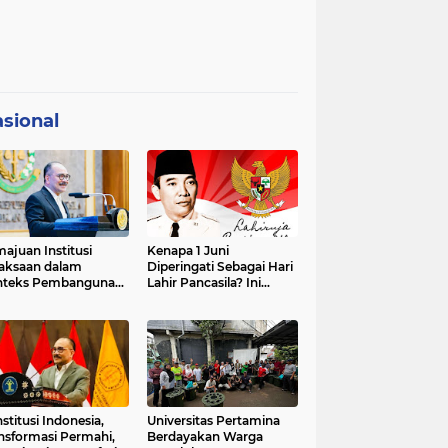
sional
ajuan Institusi
Kenapa 1 Juni
aksaan dalam
Diperingati Sebagai Hari
nteks Pembangunan
Lahir Pancasila? Ini
premasi Hukum dan
Sejarahnya
strategis Indonesia
stitusi Indonesia,
Universitas Pertamina
nsformasi Permahi,
Berdayakan Warga