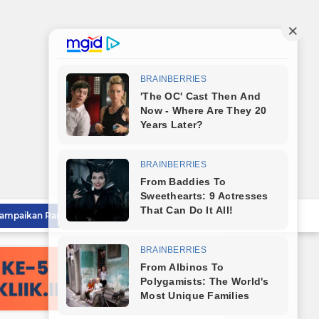
Sambut HUT RI ke-81, Wali Kota Tebingtinggi Bagikan Bendera Merah Putih Kepada Masyarakat
Wali Kota Tebingtinggi Lepas Kontingen Jambore Nasional Gerakan Pramuka XII Tahun 2026
Sekda Tebingtinggi Hadiri Penutupan PRSU 2026 dan Dukung Kolaborasi Pembangunan Sumut
Pemko Tebingtinggi Sambut Kedatangan Taruna AKPOL, Sekda: Jadikan Momen Berbagi Ilmu
mitmen Percepatan Turunkan Stunting
Bareng Kapolres dan Dandim, Wali Kota Tebingtinggi Jamu Taruna AKPOL di Rumah Dinas
Sat Reskrim Polres Tebingtinggi Selesaikan Kasus Pengeroyokan Melalui Restorative Justice