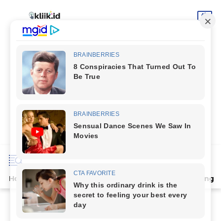
Home
Terpopuler
Indeks
Artikel
Deli Serdang