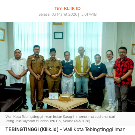
Tim KLIIK ID
Selasa, 03 Maret 2026 | 15:01 WIB
Wali Kota Tebingtinggi Iman Irdian Saragih menerima audiensi dari
Pengurus Yayasan Buddha Tzu Chi, Selasa (3/3/2026).
TEBINGTINGGI (Kliik.id) -
Wali Kota Tebingtinggi Iman