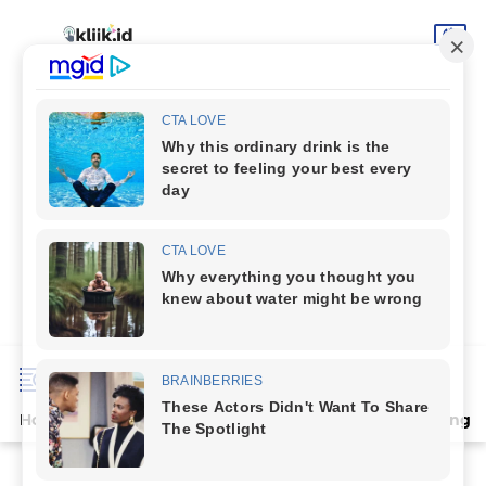
Home
Terpopuler
Indeks
Artikel
Deli Serdang