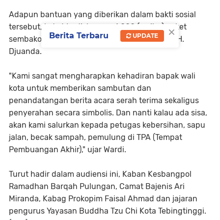
Adapun bantuan yang diberikan dalam bakti sosial
×
tersebut, kata Wardi, berupa 1.000 (seribu) paket
Berita Terbaru
UPDATE
sembako, pada tanggal 15 Maret di sekolah Ir. H.
Djuanda.
"Kami sangat mengharapkan kehadiran bapak wali
kota untuk memberikan sambutan dan
penandatangan berita acara serah terima sekaligus
penyerahan secara simbolis. Dan nanti kalau ada sisa,
akan kami salurkan kepada petugas kebersihan, sapu
jalan, becak sampah, pemulung di TPA (Tempat
Pembuangan Akhir)," ujar Wardi.
Turut hadir dalam audiensi ini, Kaban Kesbangpol
Ramadhan Barqah Pulungan, Camat Bajenis Ari
Miranda, Kabag Prokopim Faisal Ahmad dan jajaran
pengurus Yayasan Buddha Tzu Chi Kota Tebingtinggi.