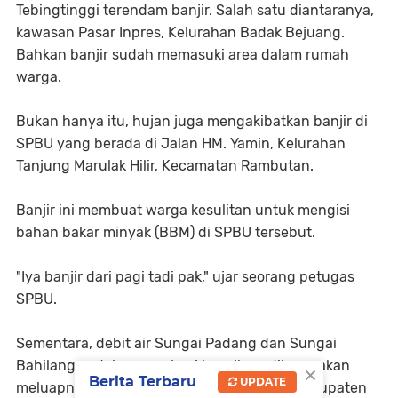
Tebingtinggi terendam banjir. Salah satu diantaranya,
kawasan Pasar Inpres, Kelurahan Badak Bejuang.
Bahkan banjir sudah memasuki area dalam rumah
warga.
Bukan hanya itu, hujan juga mengakibatkan banjir di
SPBU yang berada di Jalan HM. Yamin, Kelurahan
Tanjung Marulak Hilir, Kecamatan Rambutan.
Banjir ini membuat warga kesulitan untuk mengisi
bahan bakar minyak (BBM) di SPBU tersebut.
"Iya banjir dari pagi tadi pak," ujar seorang petugas
SPBU.
Sementara, debit air Sungai Padang dan Sungai
×
Bahilang sudah mengalami kenaikan, dikarenakan
Berita Terbaru
UPDATE
meluapnya air di hulu sungai tepatnya di Kabupaten