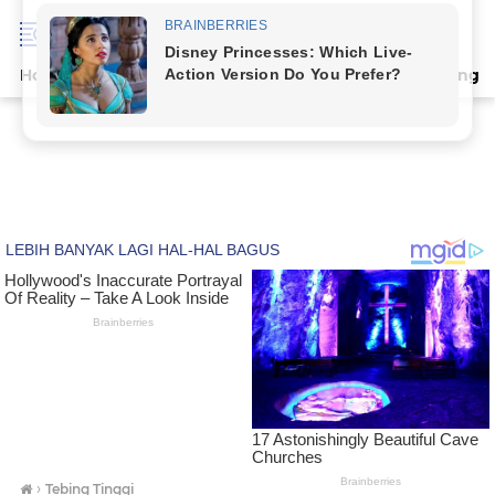
Home
Terpopuler
Indeks
Artikel
Deli Serdang
›
Tebing Tinggi