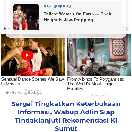
›
Serdang Bedagai
Sergai Tingkatkan Keterbukaan
Informasi, Wabup Adlin Siap
Tindaklanjuti Rekomendasi KI
Sumut