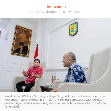
Tim KLIIK ID
Kamis, 23 Oktober 2025 | 16:32 WIB
Wakil Bupati (Wabup) Serdangbedagai Sergai) Adlin Tambunan menerima
kunjungan jajaran Komisi Informasi (KI) Provinsi Sumatera Utara (Sumut)
dalam rangka visitasi monitoring dan evaluasi Keterbukaan Informasi Publik
Tahun 2025.