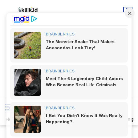
Home
Terpopuler
Indeks
Artikel
Deli Serdang