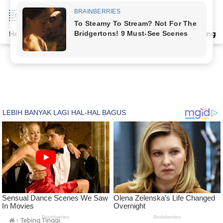
Home
Terpopuler
Indeks
Artikel
Deli Serdang
›
Tebing Tinggi