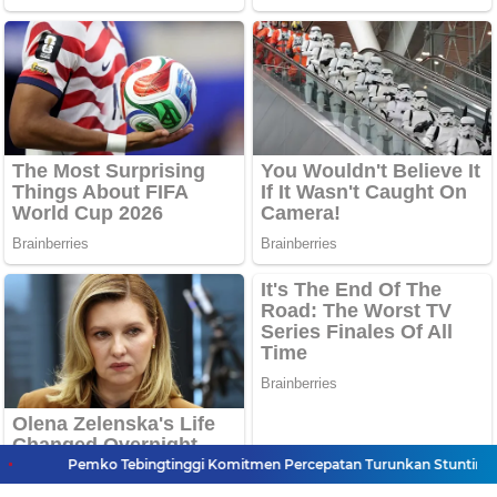
Pemko Tebingtinggi Komitmen Percepatan Turunkan Stunting
B