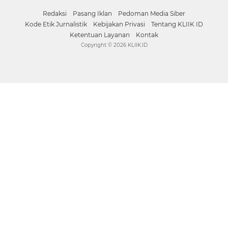
Facebook
Instagram
Pinterest
Twitter
YouTube
Redaksi
Pasang Iklan
Pedoman Media Siber
Kode Etik Jurnalistik
Kebijakan Privasi
Tentang KLIIK ID
Ketentuan Layanan
Kontak
Copyright ©
2026 KLIIK.ID