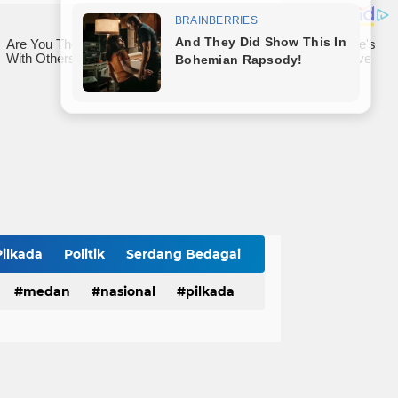
Lahirkan Generasi Bebas Stunting, Wali Kota Tebingtinggi Dorong Optimalisasi SP3 Catin
Wali Kota Tebingtinggi Hadiri Kampanye dan Germas, Ungkap Angka Stunting Turun
mitmen Percepatan Turunkan Stunting
Pilkada
Politik
Serdang Bedagai
medan
nasional
pilkada