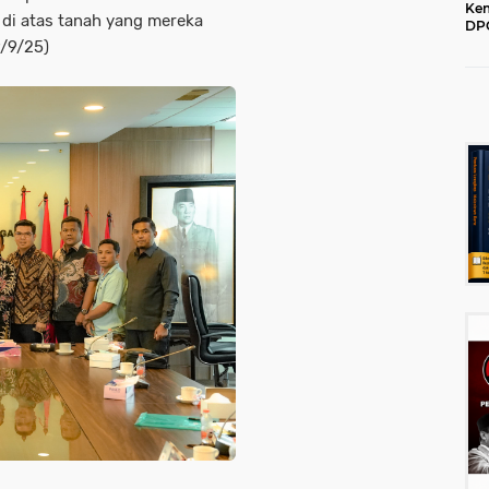
Kem
 di atas tanah yang mereka
DPC
202
9/9/25)