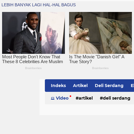
Indeks
Artikel
Deli Serdang
E
Simalungun
Video
artikel
Sumatera Utara
deli serdang
Te
politik
serdang bedagai
sim