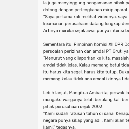
Ia juga menyinggung pengamanan pihak p
datang dengan perlengkapan mirip aparat
“Saya pertama kali melihat videonya, saya k
keamanan perusahaan datang lengkap de
Artinya mereka sejak awal punya intensi b
Sementara itu, Pimpinan Komisi XII DPR 
persoalan perizinan dan amdal PT Gruti y
“Menurut yang dilaporkan ke kita, masalah 
amdal tidak jelas. Kalau memang betul ti
itu harus kita segel, harus kita tutup. Bu
memang kalau tidak ada amdal izinnya tidak
Lebih lanjut, Mangitua Ambarita, perwakil
mengaku warganya telah berulang kali be
pihak perusahaan sejak 2003.
“Kami sudah ratusan tahun di sana. Kenap
negara punya sikap yang adil. Kami akan t
kami,” tegasnya.