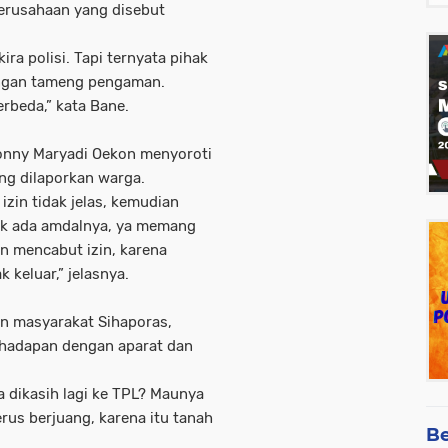
erusahaan yang disebut
.
ira polisi. Tapi ternyata pihak
ngan tameng pengaman.
erbeda,” kata Bane.
Donny Maryadi Oekon menyoroti
ang dilaporkan warga.
izin tidak jelas, kemudian
dak ada amdalnya, ya memang
kan mencabut izin, karena
 keluar,” jelasnya.
an masyarakat Sihaporas,
rhadapan dengan aparat dan
a dikasih lagi ke TPL? Maunya
erus berjuang, karena itu tanah
Be