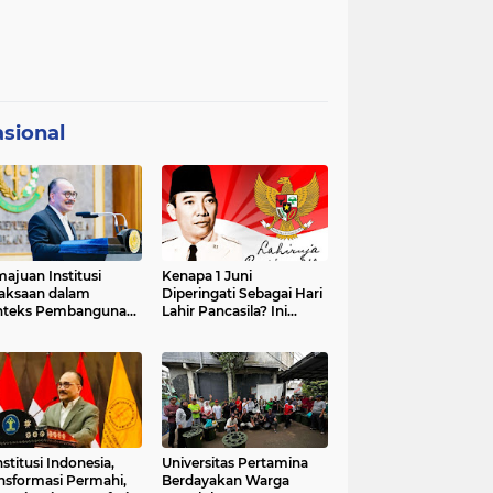
sional
ajuan Institusi
Kenapa 1 Juni
aksaan dalam
Diperingati Sebagai Hari
nteks Pembangunan
Lahir Pancasila? Ini
premasi Hukum dan
Sejarahnya
strategis Indonesia
stitusi Indonesia,
Universitas Pertamina
nsformasi Permahi,
Berdayakan Warga