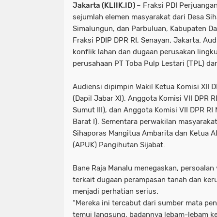
Jakarta (KLIIK.ID)
– Fraksi PDI Perjuanga
sejumlah elemen masyarakat dari Desa Si
Simalungun, dan Parbuluan, Kabupaten Dai
Fraksi PDIP DPR RI, Senayan, Jakarta. Au
konflik lahan dan dugaan perusakan lingk
perusahaan PT Toba Pulp Lestari (TPL) dan
Audiensi dipimpin Wakil Ketua Komisi XII
(Dapil Jabar XI), Anggota Komisi VII DPR R
Sumut III), dan Anggota Komisi VII DPR RI 
Barat I). Sementara perwakilan masyaraka
Sihaporas Mangitua Ambarita dan Ketua Al
(APUK) Pangihutan Sijabat.
Bane Raja Manalu menegaskan, persoalan
terkait dugaan perampasan tanah dan ker
menjadi perhatian serius.
“Mereka ini tercabut dari sumber mata pen
temui langsung, badannya lebam-lebam ke