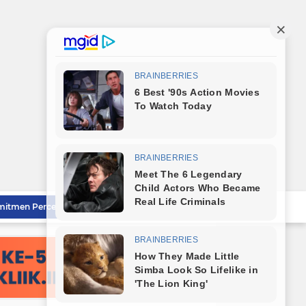
Bareng Kapolres dan Dandim, Wali Kota Tebingtinggi Jamu Taruna AKPOL di Rumah Dinas
Sat Reskrim Polres Tebingtinggi Selesaikan Kasus Pengeroyokan Melalui Restorative Justice
Wali Kota Tebingtinggi Tinjau Rumah Tidak Layak Huni, Warga Sampaikan Apresiasi
Wali Kota Dampingi Dandim 0204/DS Tinjau Kunjungan Taruna AKPOL di Sekolah Rakyat Tebingtinggi
Wali Kota Tebingtinggi Sampaikan Ranperda Pertanggungjawaban APBD 2025
Sambut HUT RI ke-81, Wali Kota Tebingtinggi Bagikan Bendera Merah Putih Kepada Masyarakat
Polrestabes Medan Musnahkan Barang Bukti Narkotika dan Barang Ilegal, Bukti Nyata Penegakan Hukum Secara Transparan