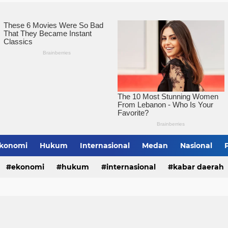
Pemko Tebingtinggi Ko
konomi
Hukum
Internasional
Medan
Nasional
bing Tinggi
ekonomi
hukum
internasional
kabar daerah
alungun
sumatera utara
tebing tinggi