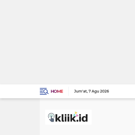
HOME
Jum'at
7 Agu 2026