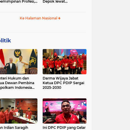
emimpinan Profesi,
Depok lewat
 Geopolitik Strategis
Budikdamber, Hadapi
Kenaikan Harga
Ke Halaman Nasional
litik
teri Hukum dan
Darma Wijaya Jabat
tua Dewan Pembina
Ketua DPC PDIP Sergai
polkam Indonesia
2025-2030
kusi Perihal
ijakan Strategis
erta Agenda
ormatif dan
nsformatif dalam
mbangunan Negara
kum dan
lembagaan
n Irdian Saragih
Ini DPC PDIP yang Gelar
menterian Hukum