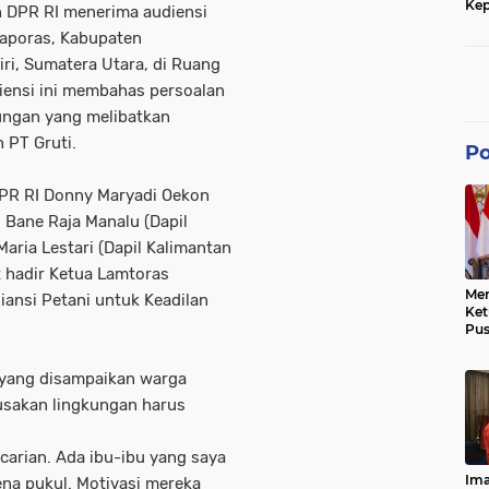
Kep
n DPR RI menerima audiensi
dan
haporas, Kabupaten
ri, Sumatera Utara, di Ruang
diensi ini membahas persoalan
ungan yang melibatkan
 PT Gruti.
Po
 DPR RI Donny Maryadi Oekon
I Bane Raja Manalu (Dapil
Maria Lestari (Dapil Kalimantan
t hadir Ketua Lamtoras
Men
iansi Petani untuk Keadilan
Ke
Pus
Dis
Keb
 yang disampaikan warga
Bes
Ref
usakan lingkungan harus
Tra
Pe
Hu
carian. Ada ibu-ibu yang saya
Ke
Ima
na pukul. Motivasi mereka
Ke