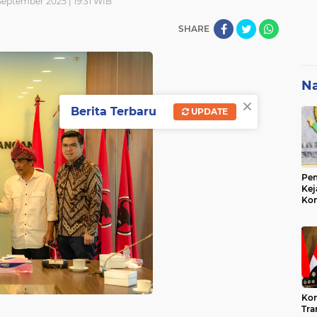
September 2025 | 19:31 WIB
SHARE
Na
×
Berita Terbaru
UPDATE
Pem
Kej
Ko
Su
Geo
Kon
Tra