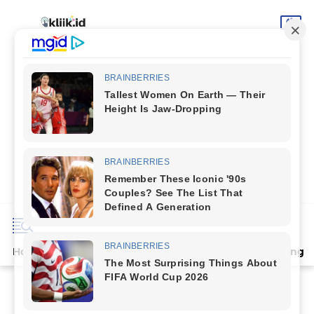
Home
Terpopuler
Indeks
Artikel
Deli Serdang