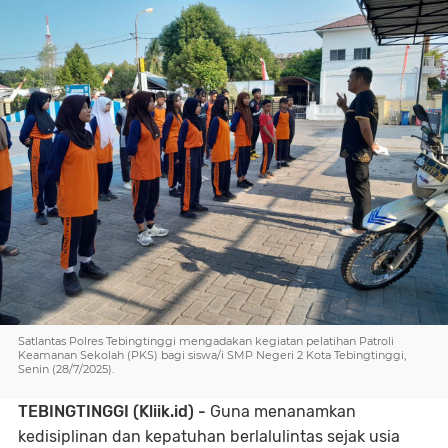
Satlantas Polres Tebingtinggi mengadakan kegiatan pelatihan Patroli
Keamanan Sekolah (PKS) bagi siswa/i SMP Negeri 2 Kota Tebingtinggi,
Senin (28/7/2025).
TEBINGTINGGI (Kliik.id) -
Guna menanamkan
kedisiplinan dan kepatuhan berlalulintas sejak usia