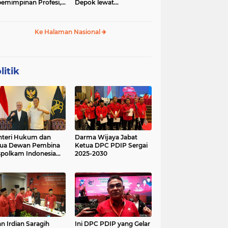
emimpinan Profesi,
Depok lewat
 Geopolitik Strategis
Budikdamber, Hadapi
Kenaikan Harga
Ke Halaman Nasional
litik
teri Hukum dan
Darma Wijaya Jabat
tua Dewan Pembina
Ketua DPC PDIP Sergai
polkam Indonesia
2025-2030
kusi Perihal
ijakan Strategis
erta Agenda
ormatif dan
nsformatif dalam
mbangunan Negara
kum dan
lembagaan
n Irdian Saragih
Ini DPC PDIP yang Gelar
menterian Hukum