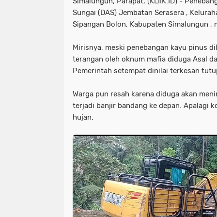
Simalungun, Parapat, (KLIIK.ID) - Peneban
Sungai (DAS) Jembatan Serasera , Kelurah
Sipangan Bolon, Kabupaten Simalungun , m
Mirisnya, meski penebangan kayu pinus di
terangan oleh oknum mafia diduga Asal da
Pemerintah setempat dinilai terkesan tut
Warga pun resah karena diduga akan men
terjadi banjir bandang ke depan. Apalagi k
hujan.