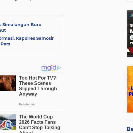
es Simalungun Buru
mut
ormasi, Kapolres Samosir
 Pers
Be