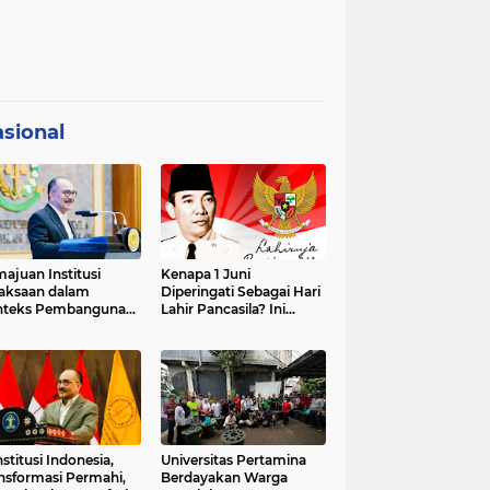
sional
ajuan Institusi
Kenapa 1 Juni
aksaan dalam
Diperingati Sebagai Hari
nteks Pembangunan
Lahir Pancasila? Ini
premasi Hukum dan
Sejarahnya
strategis Indonesia
stitusi Indonesia,
Universitas Pertamina
nsformasi Permahi,
Berdayakan Warga