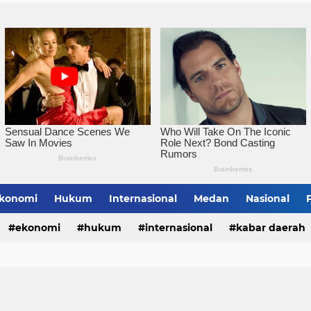
Wali Kota Iman Irdian S
konomi
Hukum
Internasional
Medan
Nasional
bing Tinggi
ekonomi
hukum
internasional
kabar daerah
alungun
sumatera utara
tebing tinggi