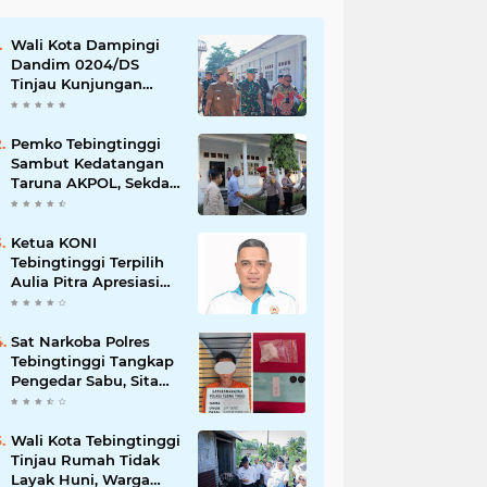
Wali Kota Dampingi
Dandim 0204/DS
Tinjau Kunjungan
Taruna AKPOL di
Sekolah Rakyat
Tebingtinggi
Pemko Tebingtinggi
Sambut Kedatangan
Taruna AKPOL, Sekda:
Jadikan Momen
Berbagi Ilmu
Ketua KONI
Tebingtinggi Terpilih
Aulia Pitra Apresiasi
Dukungan Cabor dan
Pemko, Kini Fokus
Menuju PORPROVSU
Sat Narkoba Polres
2026
Tebingtinggi Tangkap
Pengedar Sabu, Sita
9,56 Gram Sabu
Wali Kota Tebingtinggi
Tinjau Rumah Tidak
Layak Huni, Warga