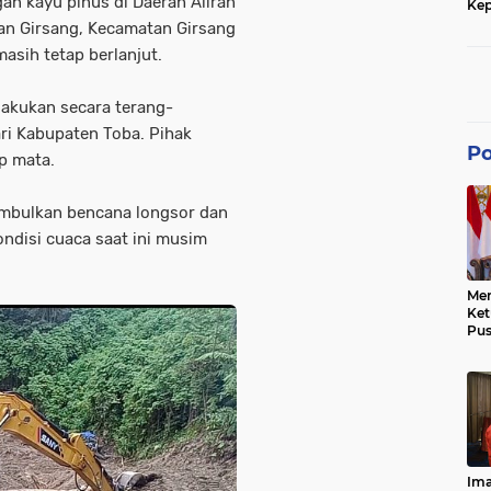
gan kayu pinus di Daerah Aliran
Kep
dan
an Girsang, Kecamatan Girsang
asih tetap berlanjut.
lakukan secara terang-
ri Kabupaten Toba. Pihak
Po
up mata.
imbulkan bencana longsor dan
ondisi cuaca saat ini musim
Men
Ke
Pus
Dis
Keb
Bes
Ref
Tra
Pe
Hu
Ke
Ima
Ke