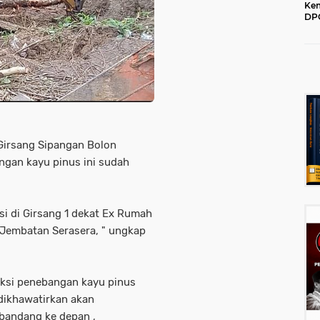
Kem
DPC
202
Girsang Sipangan Bolon
ngan kayu pinus ini sudah
i di Girsang 1 dekat Ex Rumah
S Jembatan Serasera, " ungkap
ksi penebangan kayu pinus
 dikhawatirkan akan
 bandang ke depan ,