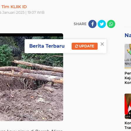
Tim KLIIK ID
 Januari 2025 | 19:07 WIB
SHARE
Na
×
Berita Terbaru
UPDATE
Pem
Kej
Ko
Su
Geo
Kon
Tra