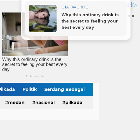
Sat Narkoba Polres Tebingtinggi Tangkap Pengedar Sabu, Sita 9,56 Gram Sabu
Ketua KONI Tebingtinggi Terpilih Aulia Pitra Apresiasi Dukungan Cabor dan Pemko, Kini Fokus Menuju PORPROVSU 2026
aragih Terima Audiensi JMSI Sergai-Tebingtinggi
Pilkada
Politik
Serdang Bedagai
medan
nasional
pilkada