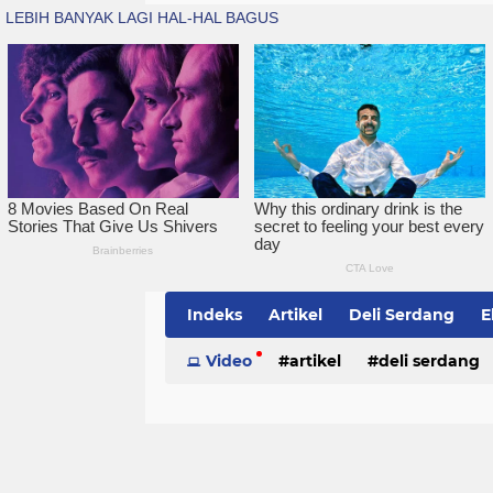
Indeks
Artikel
Deli Serdang
E
Simalungun
Video
artikel
Sumatera Utara
deli serdang
Te
politik
serdang bedagai
sim