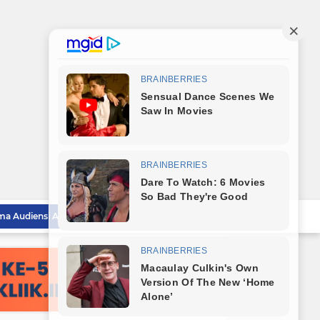
Iman Irdian Saragih Terima Audiensi Al Jam'Iyatul Washliyah Kota Tebingtinggi
Audiensi ke Wali Kota, DPC PKB Tebingtinggi Perkenalkan Pengurus Baru dan Siap Bersinergi
Polrestabes Medan Musnahkan Barang Bukti Narkotika dan Barang Ilegal, Bukti Nyata Penegakan Hukum Secara Transparan
Lahirkan Generasi Bebas Stunting, Wali Kota Tebingtinggi Dorong Optimalisasi SP3 Catin
Wali Kota Tebingtinggi Hadiri Kampanye dan Germas, Ungkap Angka Stunting Turun
mitmen Percepatan Turunkan Stunting
Bareng Kapolres dan Dandim, Wali Kota Tebingtinggi Jamu Taruna AKPOL di Rumah Dinas