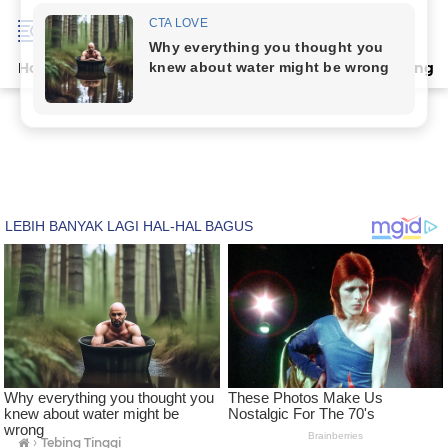
Home
Terpopuler
Indeks
Artikel
Deli Serdang
›
Tebing Tinggi