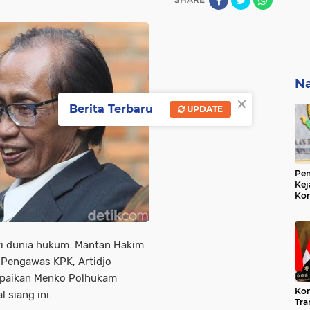
Na
×
Berita Terbaru
UPDATE
Pem
Kej
Ko
Su
Geo
ri dunia hukum. Mantan Hakim
 Pengawas KPK, Artidjo
ampaikan Menko Polhukam
Kon
 siang ini.
Tra