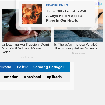
Iman Irdian Saragih Terima Audiensi Al Jam'Iyatul Washliyah Kota Tebingtinggi
Audiensi ke Wali Kota, DPC PKB Tebingtinggi Perkenalkan Pengurus Baru dan Siap Bersinergi
Polrestabes Medan Musnahkan Barang Bukti Narkotika dan Barang Ilegal, Bukti Nyata Penegakan Hukum Secara Transparan
Pilkada
Politik
Serdang Bedagai
medan
nasional
pilkada