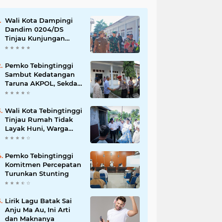
Wali Kota Dampingi
Dandim 0204/DS
Tinjau Kunjungan
Taruna AKPOL di
Sekolah Rakyat
Tebingtinggi
Pemko Tebingtinggi
Sambut Kedatangan
Taruna AKPOL, Sekda:
Jadikan Momen
Berbagi Ilmu
Wali Kota Tebingtinggi
Tinjau Rumah Tidak
Layak Huni, Warga
Sampaikan Apresiasi
Pemko Tebingtinggi
Komitmen Percepatan
Turunkan Stunting
Lirik Lagu Batak Sai
Anju Ma Au, Ini Arti
dan Maknanya