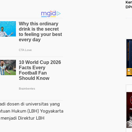
Kem
DPC
202
jadi dosen di universitas yang
ntuan Hukum (LBH) Yogyakarta
h menjadi Direktur LBH