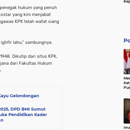
Kep
dan
oh penegak hukum yang penuh
kostar yang kini menjabat
gawas KPK telah wafat siang
Po
a ighfir lahu," sambungnya.
 1948. Dikutip dari situs KPK,
rjana dari Fakultas Hukum
.
Men
Ke
Pus
Dis
l Kayu Gelondongan
Keb
Bes
Ref
 2025, DPD BMI Sumut
Tra
uka Pendidikan Kader
Pe
an
Hu
Ke
Ima
Ke