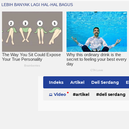
Indeks
Artikel
Deli Serdang
E
Simalungun
Video
artikel
Sumatera Utara
deli serdang
Te
politik
serdang bedagai
sim