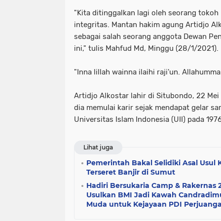
"Kita ditinggalkan lagi oleh seorang tok
integritas. Mantan hakim agung Artidjo Al
sebagai salah seorang anggota Dewan Pen
ini," tulis Mahfud Md, Minggu (28/1/2021).
"Inna lillah wainna ilaihi raji'un. Allahumm
Artidjo Alkostar lahir di Situbondo, 22 Mei
dia memulai karir sejak mendapat gelar sa
Universitas Islam Indonesia (UII) pada 1976
Lihat juga
Pemerintah Bakal Selidiki Asal Usu
Terseret Banjir di Sumut
Hadiri Bersukaria Camp & Rakernas
Usulkan BMI Jadi Kawah Candradim
Muda untuk Kejayaan PDI Perjuang