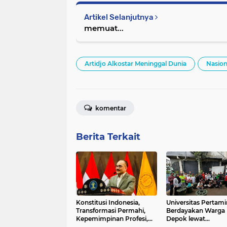
Artikel Selanjutnya
memuat...
Artidjo Alkostar Meninggal Dunia
Nasion
komentar
Berita Terkait
Konstitusi Indonesia,
Universitas Pertami
Transformasi Permahi,
Berdayakan Warga
Kepemimpinan Profesi,
Depok lewat
dan Geopolitik Strategis
Budikdamber, Hada