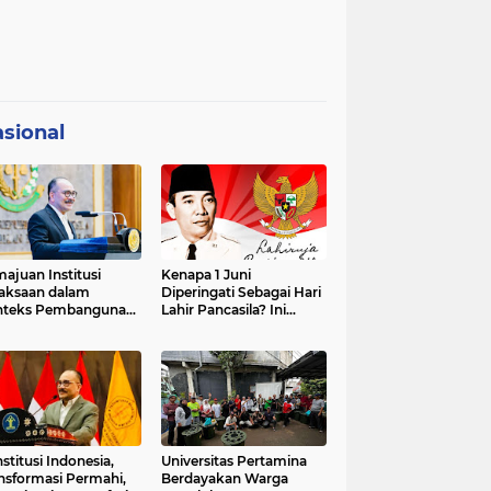
sional
ajuan Institusi
Kenapa 1 Juni
aksaan dalam
Diperingati Sebagai Hari
nteks Pembangunan
Lahir Pancasila? Ini
premasi Hukum dan
Sejarahnya
strategis Indonesia
stitusi Indonesia,
Universitas Pertamina
nsformasi Permahi,
Berdayakan Warga