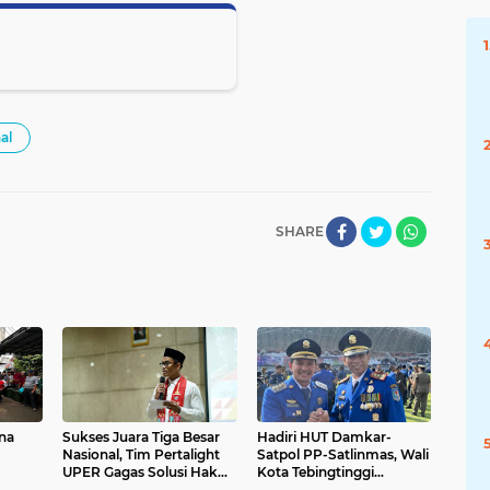
al
SHARE
na
Sukses Juara Tiga Besar
Hadiri HUT Damkar-
Nasional, Tim Pertalight
Satpol PP-Satlinmas, Wali
UPER Gagas Solusi Hak
Kota Tebingtinggi
pi
Pejalan Kaki
Tegaskan Komitmen