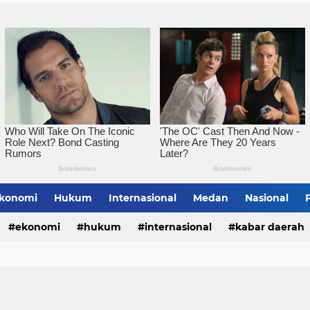
konomi
Hukum
Internasional
Medan
Nasional
bing Tinggi
ekonomi
hukum
internasional
kabar daerah
alungun
sumatera utara
tebing tinggi