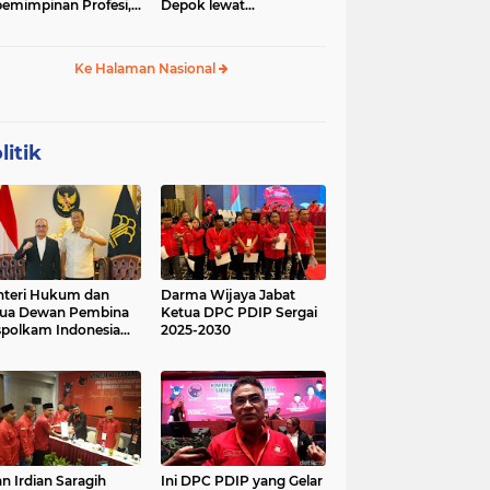
emimpinan Profesi,
Depok lewat
 Geopolitik Strategis
Budikdamber, Hadapi
Kenaikan Harga
Ke Halaman Nasional
litik
teri Hukum dan
Darma Wijaya Jabat
tua Dewan Pembina
Ketua DPC PDIP Sergai
polkam Indonesia
2025-2030
kusi Perihal
ijakan Strategis
erta Agenda
ormatif dan
nsformatif dalam
mbangunan Negara
kum dan
lembagaan
n Irdian Saragih
Ini DPC PDIP yang Gelar
menterian Hukum