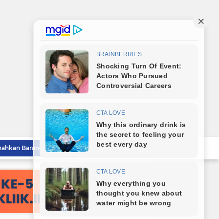
Lahirkan Generasi Bebas Stunting, Wali Kota Tebingtinggi Dorong Optimalisasi SP3 Catin
Wali Kota Tebingtinggi Hadiri Kampanye dan Germas, Ungkap Angka Stunting Turun
mitmen Percepatan Turunkan Stunting
Bareng Kapolres dan Dandim, Wali Kota Tebingtinggi Jamu Taruna AKPOL di Rumah Dinas
Sat Reskrim Polres Tebingtinggi Selesaikan Kasus Pengeroyokan Melalui Restorative Justice
Wali Kota Tebingtinggi Tinjau Rumah Tidak Layak Huni, Warga Sampaikan Apresiasi
Ketua KONI Tebingtinggi Terpilih Aulia Pitra Apresiasi Dukungan Cabor dan Pemko, Kini Fokus Menuju PORPROVSU 2026