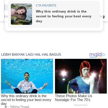
Home
Terpopuler
Indeks
Artikel
Deli Serdang
›
Tebing Tinggi