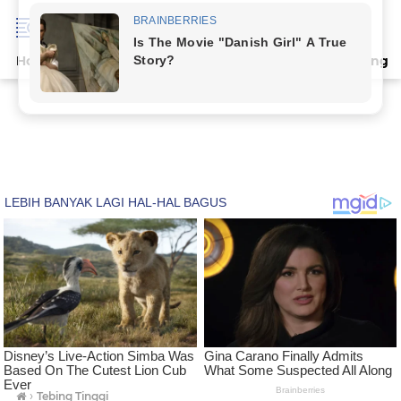
Home
Terpopuler
Indeks
Artikel
Deli Serdang
›
Tebing Tinggi