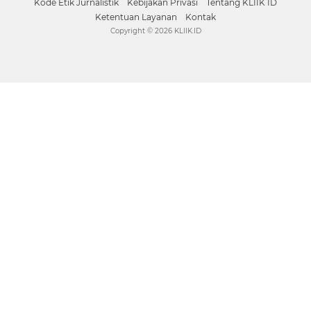
Kode Etik Jurnalistik
Kebijakan Privasi
Tentang KLIIK ID
Ketentuan Layanan
Kontak
Copyright ©
2026 KLIIK.ID