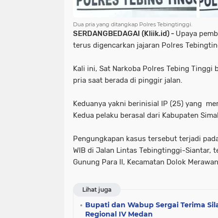
Dua pria yang ditangkap Polres Tebingtinggi.
SERDANGBEDAGAI (Kliik.id) -
Upaya pemb
terus digencarkan jajaran Polres Tebingtin
Kali ini, Sat Narkoba Polres Tebing Tingg
pria saat berada di pinggir jalan.
Keduanya yakni berinisial IP (25) yang mer
Kedua pelaku berasal dari Kabupaten Sima
Pengungkapan kasus tersebut terjadi pada
WIB di Jalan Lintas Tebingtinggi-Siantar, 
Gunung Para II, Kecamatan Dolok Merawan
Lihat juga
Bupati dan Wabup Sergai Terima Si
Regional IV Medan