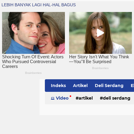
Indeks
Artikel
Deli Serdang
E
Simalungun
Video
artikel
Sumatera Utara
deli serdang
Te
politik
serdang bedagai
sim