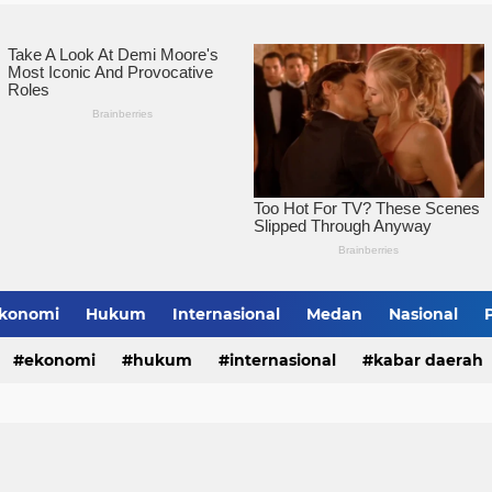
Pemko Tebingtinggi Ko
konomi
Hukum
Internasional
Medan
Nasional
bing Tinggi
ekonomi
hukum
internasional
kabar daerah
alungun
sumatera utara
tebing tinggi