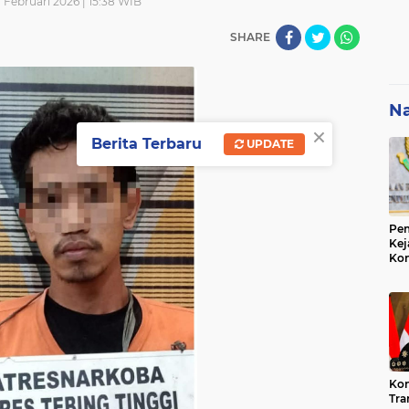
 Februari 2026 | 15:38 WIB
SHARE
Na
×
Berita Terbaru
UPDATE
Pem
Kej
Ko
Su
Geo
Kon
Tra