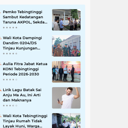
Pemko Tebingtinggi
Sambut Kedatangan
Taruna AKPOL, Sekda:
Jadikan Momen
Berbagi Ilmu
Wali Kota Dampingi
Dandim 0204/DS
Tinjau Kunjungan
Taruna AKPOL di
Sekolah Rakyat
Tebingtinggi
Aulia Fitra Jabat Ketua
KONI Tebingtinggi
Periode 2026-2030
Lirik Lagu Batak Sai
Anju Ma Au, Ini Arti
dan Maknanya
Wali Kota Tebingtinggi
Tinjau Rumah Tidak
Layak Huni, Warga