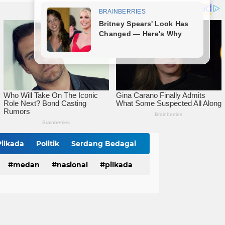
mitmen Percepatan Turunkan Stunting
Bareng Kapolres dan Dandim, Wali Kota Tebingtinggi Jamu Taruna AKPOL di Rumah Dinas
Sat Reskrim Polres Tebingtinggi Selesaikan Kasus Pengeroyokan Melalui Restorative Justice
Pilkada
Politik
Serdang Bedagai
medan
nasional
pilkada