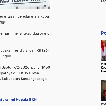
Kep
dan
erantasan peredaran narkoba
ggi.
Po
i berhasil menangkap dua orang
upakan residivis, dan RR (26).
lungun.
Men
 Sabtu (7/2/2026) pukul 19.30
Ke
Pus
tepatnya di Dusun I Desa
Dis
, Kabupaten Serdangbedagai.
Keb
Bes
Ref
Tra
Pe
Hu
laturahmi Kepala BKN
Ke
Ima
Ke