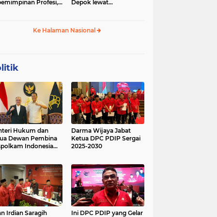
emimpinan Profesi,
Depok lewat
 Geopolitik Strategis
Budikdamber, Hadapi
Kenaikan Harga
Ke Halaman Nasional
litik
teri Hukum dan
Darma Wijaya Jabat
tua Dewan Pembina
Ketua DPC PDIP Sergai
polkam Indonesia
2025-2030
kusi Perihal
ijakan Strategis
erta Agenda
ormatif dan
nsformatif dalam
mbangunan Negara
kum dan
lembagaan
n Irdian Saragih
Ini DPC PDIP yang Gelar
menterian Hukum