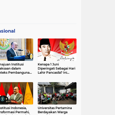
sional
ajuan Institusi
Kenapa 1 Juni
aksaan dalam
Diperingati Sebagai Hari
nteks Pembangunan
Lahir Pancasila? Ini
premasi Hukum dan
Sejarahnya
strategis Indonesia
stitusi Indonesia,
Universitas Pertamina
nsformasi Permahi,
Berdayakan Warga