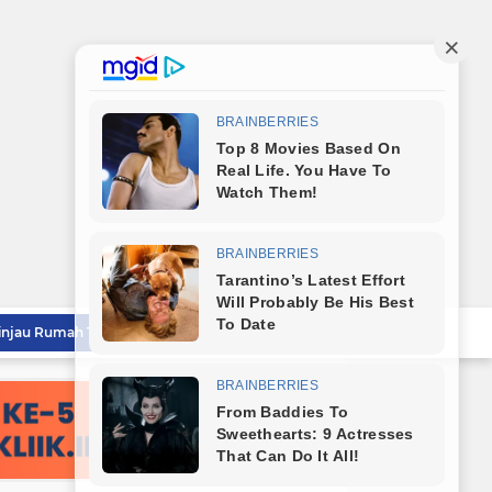
Wali Kota Tebingtinggi Tinjau Rumah Tidak Layak Huni, Warga Sampaikan Apresiasi
Wali Kota Dampingi Dandim 0204/DS Tinjau Kunjungan Taruna AKPOL di Sekolah Rakyat Tebingtinggi
Wali Kota Tebingtinggi Sampaikan Ranperda Pertanggungjawaban APBD 2025
Sambut HUT RI ke-81, Wali Kota Tebingtinggi Bagikan Bendera Merah Putih Kepada Masyarakat
Polrestabes Medan Musnahkan Barang Bukti Narkotika dan Barang Ilegal, Bukti Nyata Penegakan Hukum Secara Transparan
Lahirkan Generasi Bebas Stunting, Wali Kota Tebingtinggi Dorong Optimalisasi SP3 Catin
Wali Kota Tebingtinggi Hadiri Kampanye dan Germas, Ungkap Angka Stunting Turun