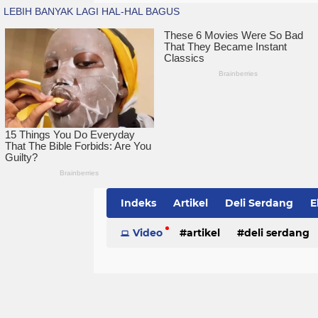
Indeks
Artikel
Deli Serdang
E
Simalungun
Video
artikel
Sumatera Utara
deli serdang
Te
politik
serdang bedagai
sim