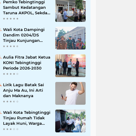
Pemko Tebingtinggi
Sambut Kedatangan
Taruna AKPOL, Sekda:
Jadikan Momen
Berbagi Ilmu
Wali Kota Dampingi
Dandim 0204/DS
Tinjau Kunjungan
Taruna AKPOL di
Sekolah Rakyat
Tebingtinggi
Aulia Fitra Jabat Ketua
KONI Tebingtinggi
Periode 2026-2030
Lirik Lagu Batak Sai
Anju Ma Au, Ini Arti
dan Maknanya
Wali Kota Tebingtinggi
Tinjau Rumah Tidak
Layak Huni, Warga
Sampaikan Apresiasi