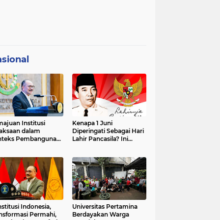
sional
ajuan Institusi
Kenapa 1 Juni
aksaan dalam
Diperingati Sebagai Hari
nteks Pembangunan
Lahir Pancasila? Ini
premasi Hukum dan
Sejarahnya
strategis Indonesia
stitusi Indonesia,
Universitas Pertamina
nsformasi Permahi,
Berdayakan Warga