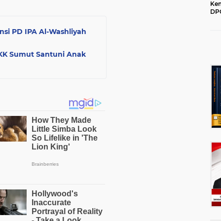
Kem
DPC
202
nsi PD IPA Al-Washliyah
PKK Sumut Santuni Anak