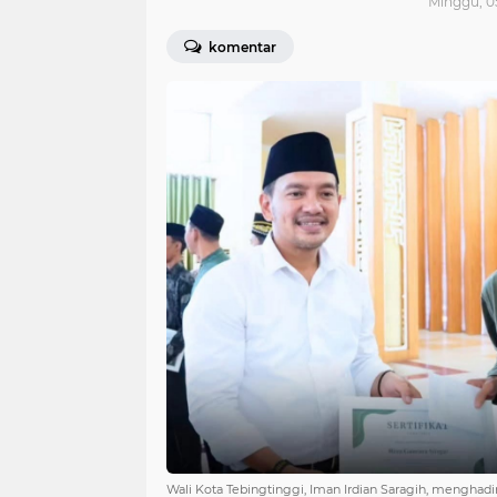
Minggu, 0
komentar
Wali Kota Tebingtinggi, Iman Irdian Saragih, menghad