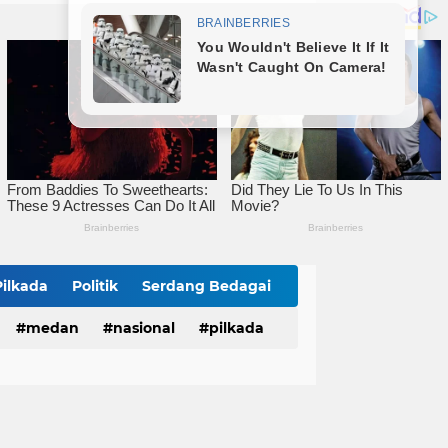
mitmen Percepatan Turunkan Stunting
Bareng Kapolres dan Dandim, Wali Kota Tebingtinggi Jamu Taruna AKPOL di Rumah Dinas
Sat Reskrim Polres Tebingtinggi Selesaikan Kasus Pengeroyokan Melalui Restorative Justice
Pilkada
Politik
Serdang Bedagai
medan
nasional
pilkada