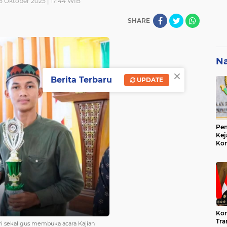
5 Oktober 2025 | 17:44 WIB
SHARE
Na
×
Berita Terbaru
UPDATE
Pem
Kej
Ko
Su
Geo
Kon
Tra
iri sekaligus membuka acara Kajian