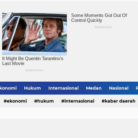
Pemko Tebingtinggi Ko
konomi
Hukum
Internasional
Medan
Nasional
bing Tinggi
ekonomi
hukum
internasional
kabar daerah
alungun
sumatera utara
tebing tinggi