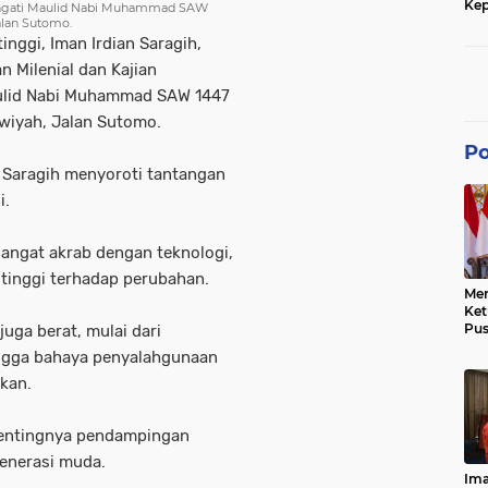
Kep
ringati Maulid Nabi Muhammad SAW
dan
alan Sutomo.
inggi, Iman Irdian Saragih,
 Milenial dan Kajian
ulid Nabi Muhammad SAW 1447
awiyah, Jalan Sutomo.
Po
 Saragih menyoroti tantangan
i.
angat akrab dengan teknologi,
 tinggi terhadap perubahan.
Men
Ke
Pus
uga berat, mulai dari
Dis
 hingga bahaya penyalahgunaan
Keb
Bes
kan.
Ref
Tra
Pe
 pentingnya pendampingan
Hu
generasi muda.
Ke
Ima
Ke