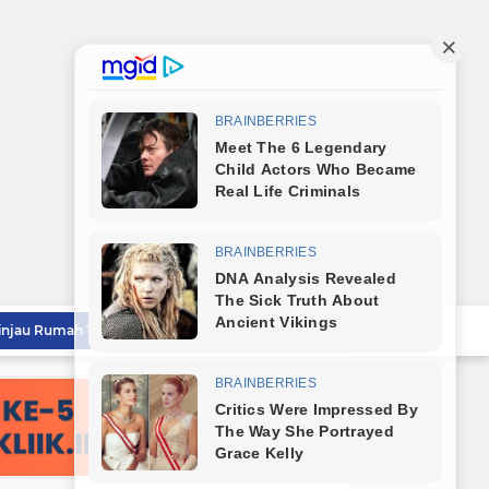
Wali Kota Tebingtinggi Tinjau Rumah Tidak Layak Huni, Warga Sampaikan Apresiasi
Wali Kota Dampingi Dandim 0204/DS Tinjau Kunjungan Taruna AKPOL di Sekolah Rakyat Tebingtinggi
Wali Kota Tebingtinggi Sampaikan Ranperda Pertanggungjawaban APBD 2025
Sambut HUT RI ke-81, Wali Kota Tebingtinggi Bagikan Bendera Merah Putih Kepada Masyarakat
Wali Kota Tebingtinggi Lepas Kontingen Jambore Nasional Gerakan Pramuka XII Tahun 2026
Sekda Tebingtinggi Hadiri Penutupan PRSU 2026 dan Dukung Kolaborasi Pembangunan Sumut
Pemko Tebingtinggi Sambut Kedatangan Taruna AKPOL, Sekda: Jadikan Momen Berbagi Ilmu