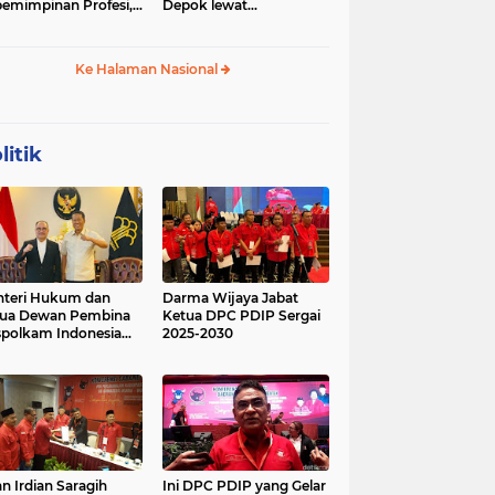
emimpinan Profesi,
Depok lewat
 Geopolitik Strategis
Budikdamber, Hadapi
Kenaikan Harga
Ke Halaman Nasional
litik
teri Hukum dan
Darma Wijaya Jabat
tua Dewan Pembina
Ketua DPC PDIP Sergai
polkam Indonesia
2025-2030
kusi Perihal
ijakan Strategis
erta Agenda
ormatif dan
nsformatif dalam
mbangunan Negara
kum dan
lembagaan
n Irdian Saragih
Ini DPC PDIP yang Gelar
menterian Hukum