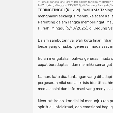
Milenial dan Kajian Parenting dalam rangka mempe
1447 Hijriah, Minggu (5/10/2025), di Gedung Sawiyah, J
TEBINGTINGGI (Kliik.id) -
Wali Kota Tebingt
menghadiri sekaligus membuka acara Kajian
Parenting dalam rangka memperingati Ma
Hijriah, Minggu (5/10/2025), di Gedung S
Dalam sambutannya, Wali Kota Iman Irdian
besar yang dihadapi generasi muda saat in
Irdian mengatakan bahwa generasi muda s
cepat beradaptasi, dan memiliki semangat
Namun, kata dia, tantangan yang dihadapi j
pergeseran nilai sosial, krisis identitas,
media sosial dan informasi yang menyesat
Menurut Irdian, kondisi ini menunjukkan
spiritual, intelektual, dan emosional bagi 