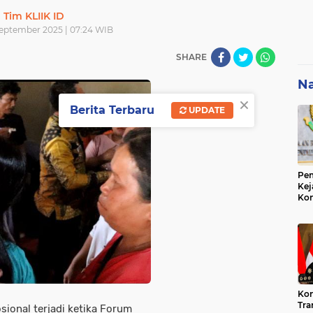
Tim KLIIK ID
September 2025 | 07:24 WIB
SHARE
Na
×
Berita Terbaru
UPDATE
Pem
Kej
Ko
Su
Geo
Kon
Tra
onal terjadi ketika Forum