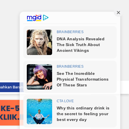
Lahirkan Generasi Bebas Stunting, Wali Kota Tebingtinggi Dorong Optimalisasi SP3 Catin
Wali Kota Tebingtinggi Hadiri Kampanye dan Germas, Ungkap Angka Stunting Turun
mitmen Percepatan Turunkan Stunting
Bareng Kapolres dan Dandim, Wali Kota Tebingtinggi Jamu Taruna AKPOL di Rumah Dinas
Sat Reskrim Polres Tebingtinggi Selesaikan Kasus Pengeroyokan Melalui Restorative Justice
Wali Kota Tebingtinggi Tinjau Rumah Tidak Layak Huni, Warga Sampaikan Apresiasi
Ketua KONI Tebingtinggi Terpilih Aulia Pitra Apresiasi Dukungan Cabor dan Pemko, Kini Fokus Menuju PORPROVSU 2026