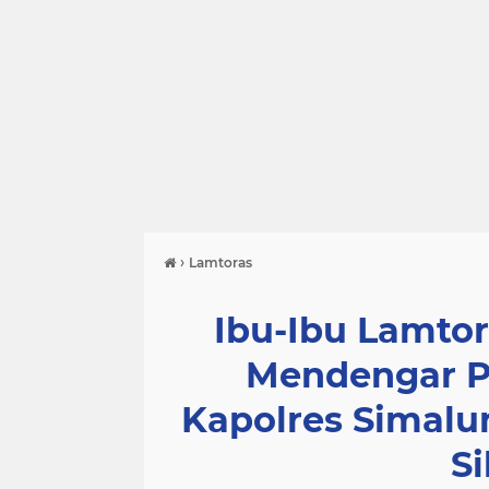
›
Lamtoras
Ibu-Ibu Lamto
Mendengar P
Kapolres Simal
S