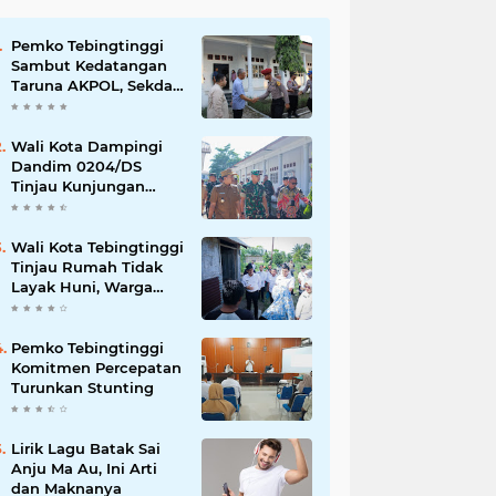
Pemko Tebingtinggi
Sambut Kedatangan
Taruna AKPOL, Sekda:
Jadikan Momen
Berbagi Ilmu
Wali Kota Dampingi
Dandim 0204/DS
Tinjau Kunjungan
Taruna AKPOL di
Sekolah Rakyat
Tebingtinggi
Wali Kota Tebingtinggi
Tinjau Rumah Tidak
Layak Huni, Warga
Sampaikan Apresiasi
Pemko Tebingtinggi
Komitmen Percepatan
Turunkan Stunting
Lirik Lagu Batak Sai
Anju Ma Au, Ini Arti
dan Maknanya