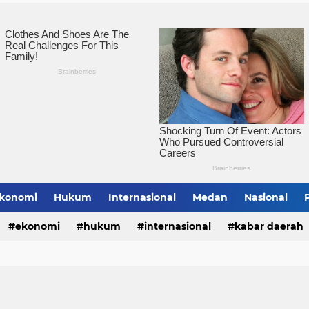
konomi
Hukum
Internasional
Medan
Nasional
bing Tinggi
ekonomi
hukum
internasional
kabar daerah
alungun
sumatera utara
tebing tinggi