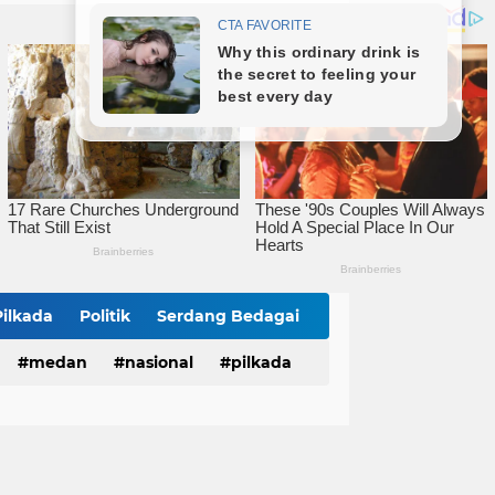
Iman Irdian Saragih Terima Audiensi Al Jam'Iyatul Washliyah Kota Tebingtinggi
Audiensi ke Wali Kota, DPC PKB Tebingtinggi Perkenalkan Pengurus Baru dan Siap Bersinergi
Polrestabes Medan Musnahkan Barang Bukti Narkotika dan Barang Ilegal, Bukti Nyata Penegakan Hukum Secara Transparan
Pilkada
Politik
Serdang Bedagai
medan
nasional
pilkada