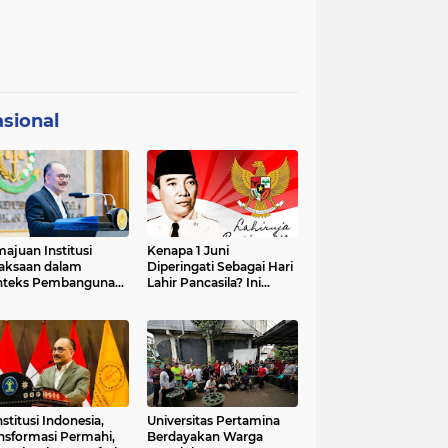
sional
ajuan Institusi
Kenapa 1 Juni
aksaan dalam
Diperingati Sebagai Hari
nteks Pembangunan
Lahir Pancasila? Ini
premasi Hukum dan
Sejarahnya
strategis Indonesia
stitusi Indonesia,
Universitas Pertamina
nsformasi Permahi,
Berdayakan Warga