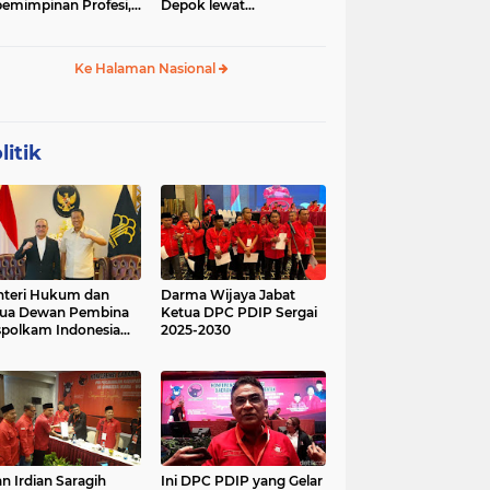
emimpinan Profesi,
Depok lewat
 Geopolitik Strategis
Budikdamber, Hadapi
Kenaikan Harga
Ke Halaman Nasional
litik
teri Hukum dan
Darma Wijaya Jabat
tua Dewan Pembina
Ketua DPC PDIP Sergai
polkam Indonesia
2025-2030
kusi Perihal
ijakan Strategis
erta Agenda
ormatif dan
nsformatif dalam
mbangunan Negara
kum dan
lembagaan
n Irdian Saragih
Ini DPC PDIP yang Gelar
menterian Hukum