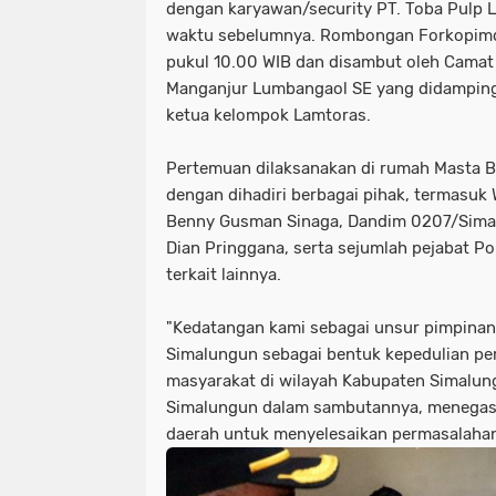
dengan karyawan/security PT. Toba Pulp L
waktu sebelumnya. Rombongan Forkopimda
pukul 10.00 WIB dan disambut oleh Cama
Manganjur Lumbangaol SE yang didamping
ketua kelompok Lamtoras.
Pertemuan dilaksanakan di rumah Masta B
dengan dihadiri berbagai pihak, termasuk
Benny Gusman Sinaga, Dandim 0207/Simal
Dian Pringgana, serta sejumlah pejabat Po
terkait lainnya.
"Kedatangan kami sebagai unsur pimpina
Simalungun sebagai bentuk kepedulian pe
masyarakat di wilayah Kabupaten Simalung
Simalungun dalam sambutannya, menegas
daerah untuk menyelesaikan permasalahan