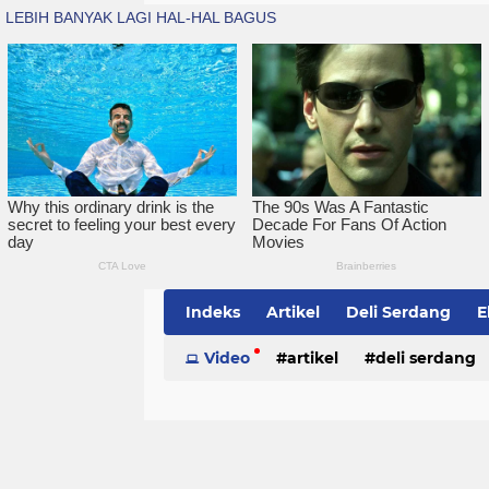
Indeks
Artikel
Deli Serdang
E
Simalungun
Video
artikel
Sumatera Utara
deli serdang
Te
politik
serdang bedagai
sim