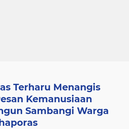
ras Terharu Menangis
esan Kemanusiaan
ungun Sambangi Warga
ihaporas