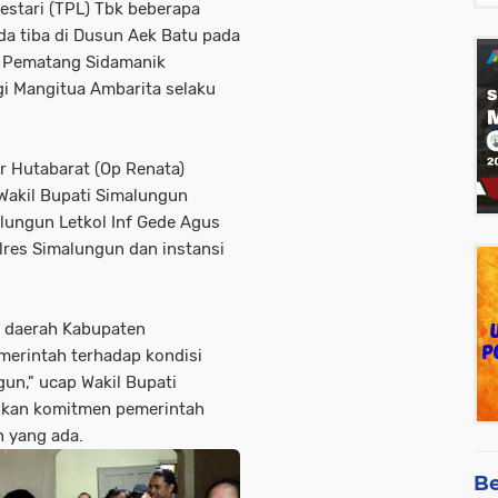
estari (TPL) Tbk beberapa
 tiba di Dusun Aek Batu pada
t Pematang Sidamanik
i Mangitua Ambarita selaku
r Hutabarat (Op Renata)
 Wakil Bupati Simalungun
ungun Letkol Inf Gede Agus
lres Simalungun dan instansi
n daerah Kabupaten
merintah terhadap kondisi
un," ucap Wakil Bupati
kan komitmen pemerintah
 yang ada.
Be