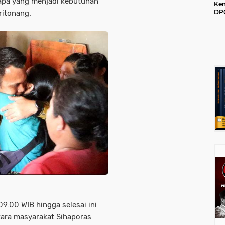
r apa yang menjadi kebutuhan
Kem
DPC
ritonang.
202
9.00 WIB hingga selesai ini
tara masyarakat Sihaporas