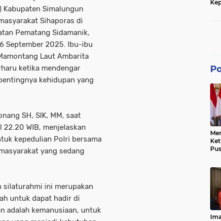
Kep
) Kabupaten Simalungun
dan
masyarakat Sihaporas di
atan Pematang Sidamanik,
6 September 2025. Ibu-ibu
Mamontang Laut Ambarita
erharu ketika mendengar
Po
pentingnya kehidupan yang
nang SH, SIK, MM, saat
l 22.20 WIB, menjelaskan
Men
uk kepedulian Polri bersama
Ke
Pus
 masyarakat yang sedang
Dis
Keb
Bes
Ref
n silaturahmi ini merupakan
Tra
Pe
ah untuk dapat hadir di
Hu
n adalah kemanusiaan, untuk
Ke
Ima
Ke