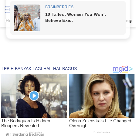
Home
Terpopuler
Indeks
Artikel
Deli Serdang
›
Serdang Bedagai