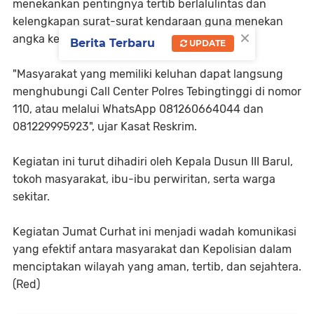
menekankan pentingnya tertib berlalulintas dan
kelengkapan surat-surat kendaraan guna menekan
×
angka kecelakaan lalu lintas.
Berita Terbaru
UPDATE
"Masyarakat yang memiliki keluhan dapat langsung
menghubungi Call Center Polres Tebingtinggi di nomor
110, atau melalui WhatsApp 081260664044 dan
081229995923", ujar Kasat Reskrim.
Kegiatan ini turut dihadiri oleh Kepala Dusun III Barul,
tokoh masyarakat, ibu-ibu perwiritan, serta warga
sekitar.
Kegiatan Jumat Curhat ini menjadi wadah komunikasi
yang efektif antara masyarakat dan Kepolisian dalam
menciptakan wilayah yang aman, tertib, dan sejahtera.
(Red)