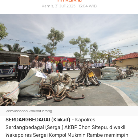
Tim KLIIK ID
Kamis, 31 Juli 2025 | 13:04 WIB
Pemusnahan knalpot brong.
SERDANGBEDAGAI (Kliik.id) -
Kapolres
Serdangbedagai (Sergai) AKBP Jhon Sitepu, diwakili
Wakapolres Sergai Kompol Mukmin Rambe memimpin