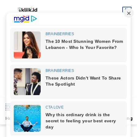
Home
Terpopuler
Indeks
Artikel
Deli Serdang