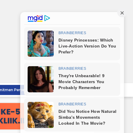
Bareng Kapolres dan Dandim, Wali Kota Tebingtinggi Jamu Taruna AKPOL di Rumah Dinas
Sat Reskrim Polres Tebingtinggi Selesaikan Kasus Pengeroyokan Melalui Restorative Justice
Wali Kota Tebingtinggi Tinjau Rumah Tidak Layak Huni, Warga Sampaikan Apresiasi
Wali Kota Dampingi Dandim 0204/DS Tinjau Kunjungan Taruna AKPOL di Sekolah Rakyat Tebingtinggi
Wali Kota Tebingtinggi Sampaikan Ranperda Pertanggungjawaban APBD 2025
Sambut HUT RI ke-81, Wali Kota Tebingtinggi Bagikan Bendera Merah Putih Kepada Masyarakat
Polrestabes Medan Musnahkan Barang Bukti Narkotika dan Barang Ilegal, Bukti Nyata Penegakan Hukum Secara Transparan