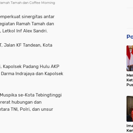
dan
n Ramah Tamah dan Coffee Morning
mperkuat sinergitas antar
 kegiatan Ramah Tamah dan
etkol Inf Alex Sandri.
Po
T, Jalan KF Tandean, Kota
i, Kapolsek Padang Hulu AKP
Darma Indrajaya dan Kapolsek
Men
Ke
Pus
Dis
Keb
Muspika se-Kota Tebingtinggi
Bes
ererat hubungan dan
Ref
Tra
tara TNI, Polri, dan unsur
Pe
Hu
Ke
Ima
Ke
Kem