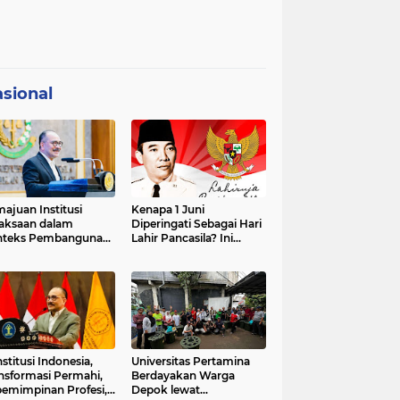
sional
ajuan Institusi
Kenapa 1 Juni
aksaan dalam
Diperingati Sebagai Hari
nteks Pembangunan
Lahir Pancasila? Ini
premasi Hukum dan
Sejarahnya
strategis Indonesia
stitusi Indonesia,
Universitas Pertamina
nsformasi Permahi,
Berdayakan Warga
emimpinan Profesi,
Depok lewat