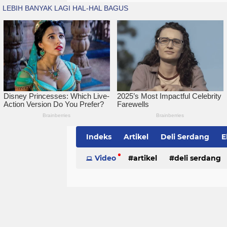
Indeks
Artikel
Deli Serdang
E
Simalungun
Video
artikel
Sumatera Utara
deli serdang
Te
politik
serdang bedagai
sim