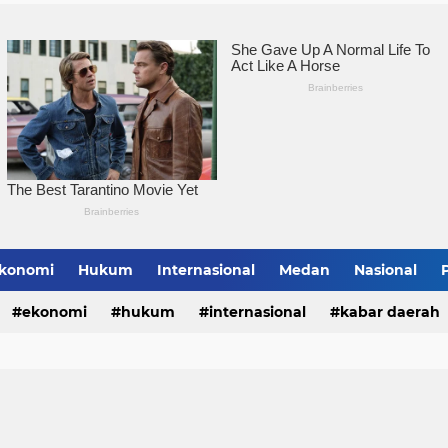
Pemko Tebingtinggi Ko
konomi
Hukum
Internasional
Medan
Nasional
bing Tinggi
ekonomi
hukum
internasional
kabar daerah
alungun
sumatera utara
tebing tinggi