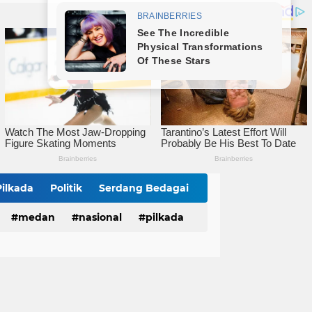
Lahirkan Generasi Bebas Stunting, Wali Kota Tebingtinggi Dorong Optimalisasi SP3 Catin
Wali Kota Tebingtinggi Hadiri Kampanye dan Germas, Ungkap Angka Stunting Turun
mitmen Percepatan Turunkan Stunting
Pilkada
Politik
Serdang Bedagai
medan
nasional
pilkada