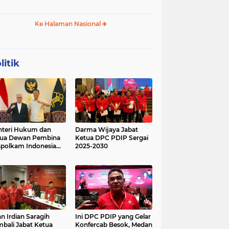
 Geopolitik Strategis
Budikdamber, Hadapi
Kenaikan Harga
Ke Halaman Nasional
litik
teri Hukum dan
Darma Wijaya Jabat
tua Dewan Pembina
Ketua DPC PDIP Sergai
polkam Indonesia
2025-2030
kusi Perihal
ijakan Strategis
erta Agenda
ormatif dan
nsformatif dalam
mbangunan Negara
kum dan
lembagaan
n Irdian Saragih
Ini DPC PDIP yang Gelar
menterian Hukum
bali Jabat Ketua
Konfercab Besok, Medan