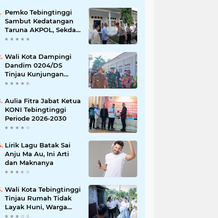
Pemko Tebingtinggi
Sambut Kedatangan
Taruna AKPOL, Sekda:
Jadikan Momen
Berbagi Ilmu
Wali Kota Dampingi
Dandim 0204/DS
Tinjau Kunjungan
Taruna AKPOL di
Sekolah Rakyat
Tebingtinggi
Aulia Fitra Jabat Ketua
KONI Tebingtinggi
Periode 2026-2030
Lirik Lagu Batak Sai
Anju Ma Au, Ini Arti
dan Maknanya
Wali Kota Tebingtinggi
Tinjau Rumah Tidak
Layak Huni, Warga
Sampaikan Apresiasi