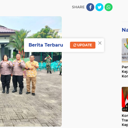
SHARE
Na
×
Berita Terbaru
UPDATE
Pem
Kej
Ko
Su
Geo
Kon
Tra
Kep