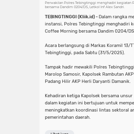
Perwakilan Polres Tebingtinggi menghadiri kegiata
bersama Dandim 0204/DS, Letkol Inf Alex Sandri.
TEBINGTINGGI (Kliik.id) -
Dalam rangka me
instansi, Polres Tebingtinggi menghadiri
Coffee Morning bersama Dandim 0204/DS, L
Acara berlangsung di Markas Koramil 13/T
Tebingtinggi, pada Sabtu (31/5/2025).
Tampak hadir mewakili Polres Tebingtingg
Marolop Samosir, Kapolsek Rambutan AKP 
Padang Hilir AKP Herli Daryanti Damanik.
Kehadiran ketiga Kapolsek bersama unsur 
dalam kegiatan ini bertujuan untuk memp
meningkatkan koordinasi lintas sektoral an
pemerintahan daerah.