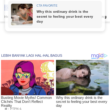
Home
Terpopuler
Indeks
Artikel
Deli Serdang
›
PTPN 4