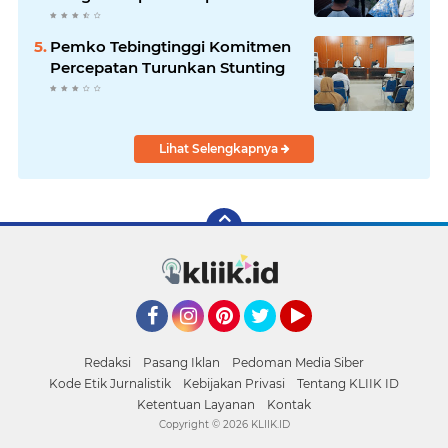
Pemko Tebingtinggi Komitmen
Percepatan Turunkan Stunting
Lihat Selengkapnya
Facebook
Instagram
Pinterest
Twitter
YouTube
Redaksi
Pasang Iklan
Pedoman Media Siber
Kode Etik Jurnalistik
Kebijakan Privasi
Tentang KLIIK ID
Ketentuan Layanan
Kontak
Copyright ©
2026 KLIIK.ID