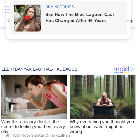
Home
Terpopuler
Indeks
Artikel
Deli Serdang
›
Wali Kota Siantar Dimakzulkan